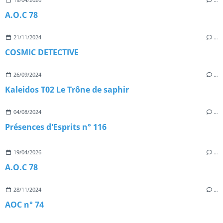
A.O.C 78
21/11/2024
…
COSMIC DETECTIVE
26/09/2024
…
Kaleidos T02 Le Trône de saphir
04/08/2024
…
Présences d'Esprits n° 116
19/04/2026
…
A.O.C 78
28/11/2024
…
AOC n° 74