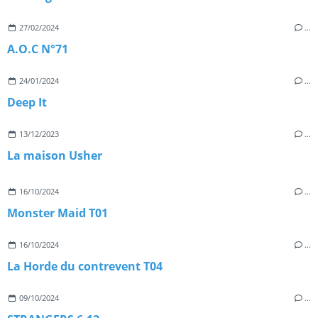
27/02/2024
…
A.O.C N°71
24/01/2024
…
Deep It
13/12/2023
…
La maison Usher
16/10/2024
…
Monster Maid T01
16/10/2024
…
La Horde du contrevent T04
09/10/2024
…