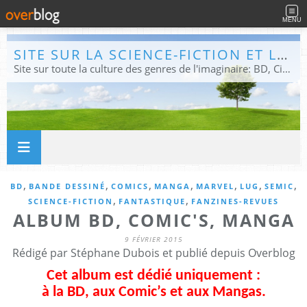
MENU
SITE SUR LA SCIENCE-FICTION ET LE FANTASTIQUE
Site sur toute la culture des genres de l'imaginaire: BD, Cinéma, Livre, Jeux, Théâtre. Présent dans les principaux festivals de film fantastique e de science-fiction, salons et conventions.
,
,
,
,
,
,
,
BD
BANDE DESSINÉ
COMICS
MANGA
MARVEL
LUG
SEMIC
,
,
SCIENCE-FICTION
FANTASTIQUE
FANZINES-REVUES
ALBUM BD, COMIC'S, MANGA
9 FÉVRIER 2015
Rédigé par Stéphane Dubois et publié depuis Overblog
Cet album est dédié uniquement :
à la BD, aux Comic’s et aux Mangas.