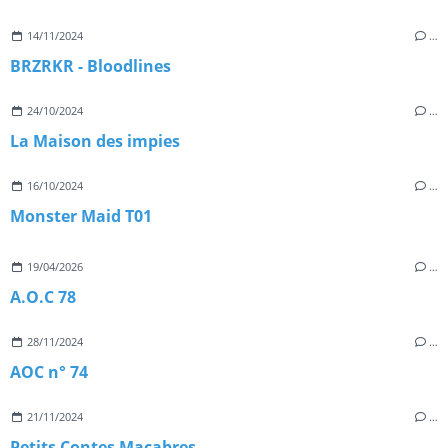
14/11/2024
…
BRZRKR - Bloodlines
24/10/2024
…
La Maison des impies
16/10/2024
…
Monster Maid T01
19/04/2026
…
A.O.C 78
28/11/2024
…
AOC n° 74
21/11/2024
…
Petits Contes Macabres