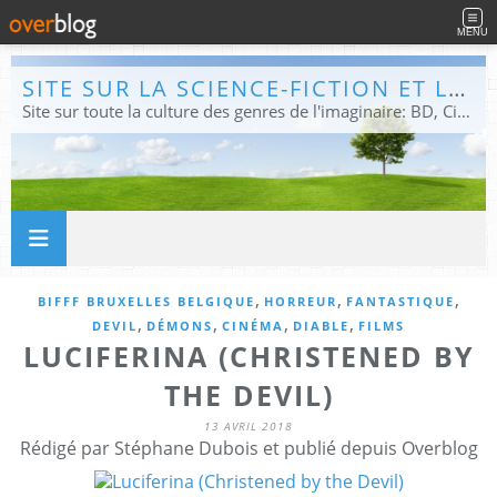
MENU
SITE SUR LA SCIENCE-FICTION ET LE FANTASTIQUE
Site sur toute la culture des genres de l'imaginaire: BD, Cinéma, Livre, Jeux, Théâtre. Présent dans les principaux festivals de film fantastique e de science-fiction, salons et conventions.
,
,
,
BIFFF BRUXELLES BELGIQUE
HORREUR
FANTASTIQUE
,
,
,
,
DEVIL
DÉMONS
CINÉMA
DIABLE
FILMS
LUCIFERINA (CHRISTENED BY
THE DEVIL)
13 AVRIL 2018
Rédigé par Stéphane Dubois et publié depuis Overblog