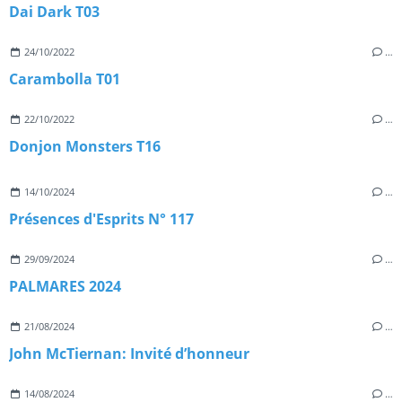
Dai Dark T03
24/10/2022
…
Carambolla T01
22/10/2022
…
Donjon Monsters T16
14/10/2024
…
Présences d'Esprits N° 117
29/09/2024
…
PALMARES 2024
21/08/2024
…
John McTiernan: Invité d’honneur
14/08/2024
…