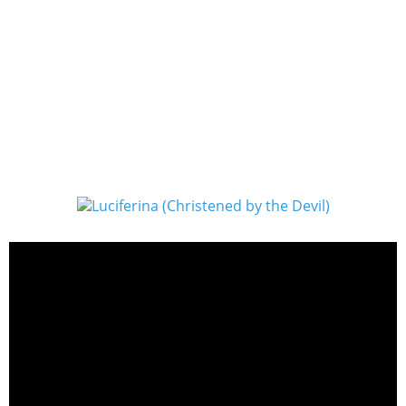
Casting
Desirée Salgueiro, Malena Sánchez, Pedro Merlo Marta
Lubos, Sofía del Tuffo
Distributeur La Puerta Cinematográfica
Running time 114