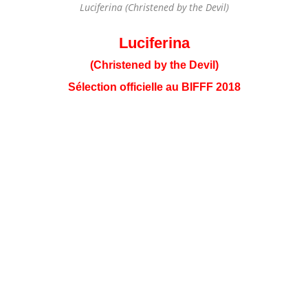
Luciferina (Christened by the Devil)
Luciferina
(Christened by the Devil)
Sélection officielle au BIFFF 2018
Luciferina est le premier volet d’une trilogie dont le
thème est la virginité. Luciferina est une œuvre d’un
cinéaste argentin qui avait déjà réalisé Resurrection en
2015. Nous fait plonger dans le tréfonds de l’âme d’un
jeune novice qui cette « planque » comme lui dis la mère
supérieure du couvent ou elle a trouvé refuge dans un
couvent.
Magnifiquement interpréter par Désirée Salgueiro déjà
vue dans le rôle de Marta dans La plegaria del vidente
en 2012 et dans Resurrección en 2015 avec déjà a la
réalisation Gonzalo Calzada, si elle est dans les deux
prochains volets de la trilogie, l’on pourra parler de
muse, ou d’actrice fétiche pour ce réalisateur.