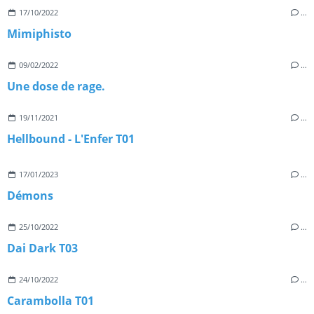
17/10/2022
…
Mimiphisto
09/02/2022
…
Une dose de rage.
19/11/2021
…
Hellbound - L'Enfer T01
17/01/2023
…
Démons
25/10/2022
…
Dai Dark T03
24/10/2022
…
Carambolla T01