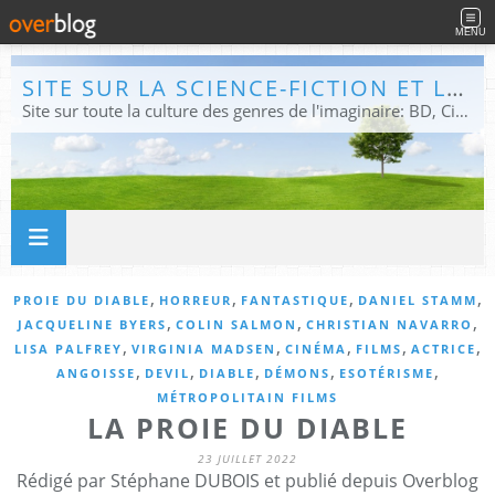
MENU
SITE SUR LA SCIENCE-FICTION ET LE FANTASTIQUE
Site sur toute la culture des genres de l'imaginaire: BD, Cinéma, Livre, Jeux, Théâtre. Présent dans les principaux festivals de film fantastique e de science-fiction, salons et conventions.
,
,
,
,
PROIE DU DIABLE
HORREUR
FANTASTIQUE
DANIEL STAMM
,
,
,
JACQUELINE BYERS
COLIN SALMON
CHRISTIAN NAVARRO
,
,
,
,
,
LISA PALFREY
VIRGINIA MADSEN
CINÉMA
FILMS
ACTRICE
,
,
,
,
,
ANGOISSE
DEVIL
DIABLE
DÉMONS
ESOTÉRISME
MÉTROPOLITAIN FILMS
LA PROIE DU DIABLE
23 JUILLET 2022
Rédigé par Stéphane DUBOIS et publié depuis Overblog