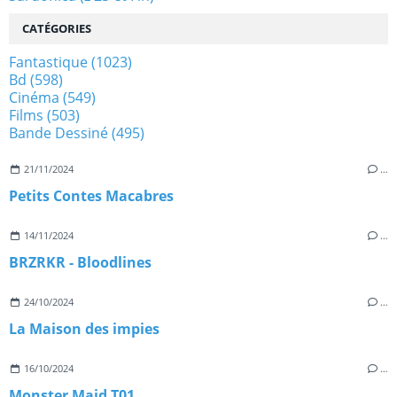
CATÉGORIES
Fantastique
(1023)
Bd
(598)
Cinéma
(549)
Films
(503)
Bande Dessiné
(495)
21/11/2024
…
Petits Contes Macabres
14/11/2024
…
BRZRKR - Bloodlines
24/10/2024
…
La Maison des impies
16/10/2024
…
Monster Maid T01