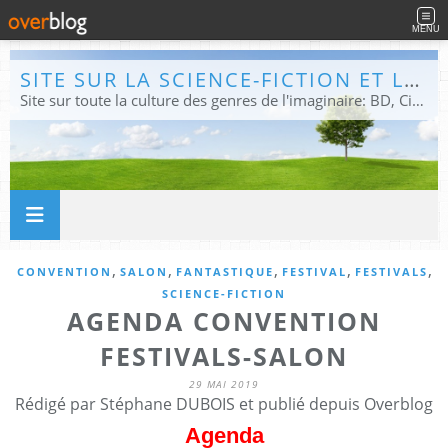
MENU
SITE SUR LA SCIENCE-FICTION ET LE FANTASTIQUE
Site sur toute la culture des genres de l'imaginaire: BD, Cinéma, Livre, Jeux, Théâtre. Présent dans les principaux festivals de film fantastique e de science-fiction, salons et conventions.
,
,
,
,
,
CONVENTION
SALON
FANTASTIQUE
FESTIVAL
FESTIVALS
SCIENCE-FICTION
AGENDA CONVENTION
FESTIVALS-SALON
29 MAI 2019
Rédigé par Stéphane DUBOIS et publié depuis Overblog
Agenda