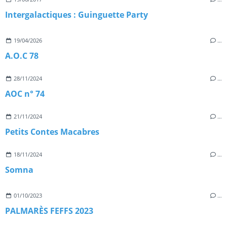
Intergalactiques : Guinguette Party
19/04/2026
…
A.O.C 78
28/11/2024
…
AOC n° 74
21/11/2024
…
Petits Contes Macabres
18/11/2024
…
Somna
01/10/2023
…
PALMARÈS FEFFS 2023