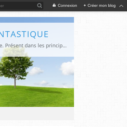
Connexion
+
Créer mon blog
ANTASTIQUE
Site sur toute la culture des genres de l'imaginaire: BD, Cinéma, Livre, Jeux, Théâtre. Présent dans les principaux festivals de film fantastique e de science-fiction, salons et conventions.