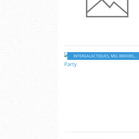
INTERGALACTIQUES
,
MEL BROOKS
,
S