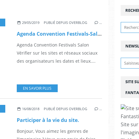
RECHE
,
FESTIVAL
,
FESTIVALS
,
SCIENCE-FICTION
29/05/2019
PUBLIÉ DEPUIS OVERBLOG
…
Agenda Convention Festivals-Salon
Agenda Convention Festivals Salon
NEWSL
Vérifier sur les sites et réseaux sociaux
des organisateurs les dates et lieux....
SITE S
EN SAVOIR PLUS
FANTA
,
SALON
,
CONVENTION
16/08/2018
PUBLIÉ DEPUIS OVERBLOG
…
Participer à la vie du site.
Site sur
Bonjour, Vous aimez les genres de
l'imagin