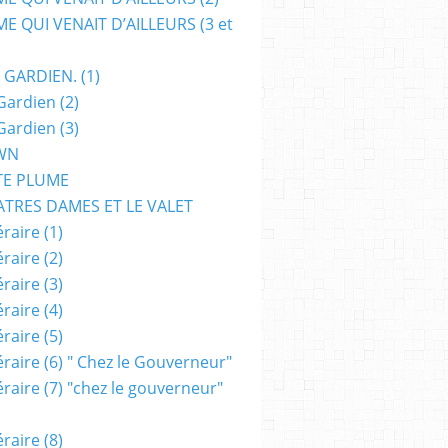
E QUI VENAIT D’AILLEURS (3 et
 GARDIEN. (1)
Gardien (2)
Gardien (3)
WN
TE PLUME
ATRES DAMES ET LE VALET
raire (1)
raire (2)
raire (3)
raire (4)
raire (5)
raire (6) " Chez le Gouverneur"
raire (7) "chez le gouverneur"
raire (8)