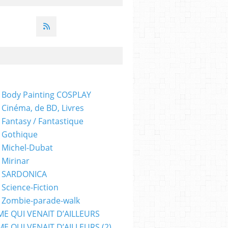
 Body Painting COSPLAY
 Cinéma, de BD, Livres
 Fantasy / Fantastique
 Gothique
 Michel-Dubat
 Mirinar
- SARDONICA
 Science-Fiction
 Zombie-parade-walk
ME QUI VENAIT D’AILLEURS
E QUI VENAIT D’AILLEURS (2)