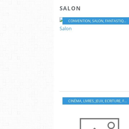
SALON
CONVENTION
,
SALON
,
FANTASTIQUE
CINÉMA
,
LIVRES
,
JEUX
,
ECRITURE
,
FESTIVAL