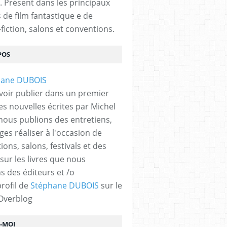
. Présent dans les principaux
s de film fantastique e de
fiction, salons et conventions.
POS
,
LITTERATURE
,
SCIENCE-FICTION
,
SF
,
FILMS
,
ANTICIPATION
,
FESTIVAL
,
LYON
,
TEM
voir publier dans un premier
es nouvelles écrites par Michel
nous publions des entretiens,
ges réaliser à l'occasion de
ons, salons, festivals et des
 sur les livres que nous
s des éditeurs et /o
profil de
Stéphane DUBOIS
sur le
 Overblog
Z-MOI