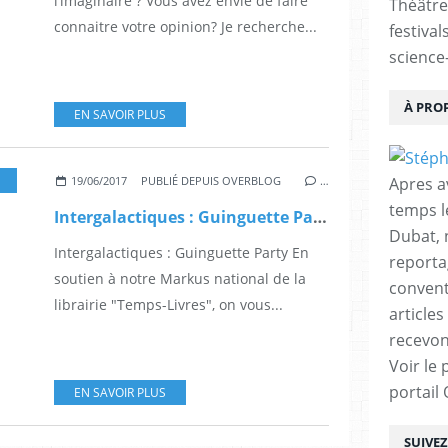
l’imaginaire ? Vous avez envie de faire
Théâtre
connaitre votre opinion? Je recherche...
festival
science-
À PRO
EN SAVOIR PLUS
ALON
,
LIVRE
,
DEDICASSE
,
CINÉMA
,
CONCERT
,
FANTASTIQUE
,
FANTASY
,
AUTEUR
Apres a
19/06/2017
PUBLIÉ DEPUIS OVERBLOG
…
temps l
Intergalactiques : Guinguette Party
Dubat, 
Intergalactiques : Guinguette Party En
reporta
soutien à notre Markus national de la
conventi
librairie "Temps-Livres", on vous...
articles
recevon
Voir le 
portail
EN SAVOIR PLUS
SUIVE