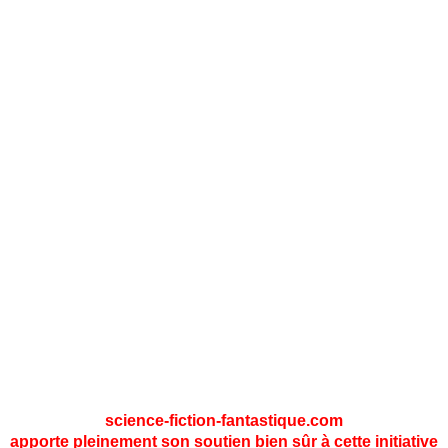
A l'époque où Mel Brooks parodiait les grands classique
du cinéma hollywoodien, ce dernier s'attaqua
logiquement au phénomène Star Wars. Cuisiné à sa
sauce, les différents personnages de la trilogie culte, le
film est devenu tout aussi culte et un succès des
vidéothèques de l'époque.
Avec le soutien inestimable de : Stéphane Roche (Nuées
d'images),
Sylviane André, Rémy Giacometti & Sylvie Perciot (MJC
Monplaisir),
Les ensorcelleurs de nos soirées festives du POK / Petit
Orchestre en Kit,
BosKop (un fanzine trop cool).
science-fiction-fantastique.com
apporte pleinement son soutien bien sûr à cette initiative