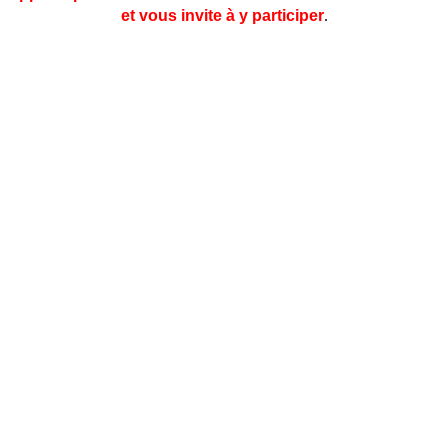
et vous invite à y participer
.
Ainsi que les meilleurs bénévoles du monde !