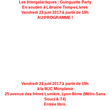
Les Intergalactiques : Guinguette Party
En soutien à Librairie Temps-Livres
Vendredi 23 juin 2017 à partir de 19h
AU PROGRAMME !
A PARTIR DE 19H !
Micro salon du livre avec Temps Livres et des auteurs
lyonnais : Sylvie Lainé & Nicolas LeBreton seront déjà
de la partie !
Sérigraphie sur T-Shirt.
Graph' en direct par Masta Steurma vendue au profit de
la boutique.
Goodies Intergalactiques !
Vendredi 23 juin 2017 à partir de 19h
à la MJC Monplaisir
25 avenue des frères Lumière, Lyon 8ème (Métro Sans
Souci & T4)
Entrée libre.