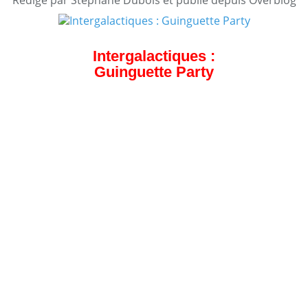
Intergalactiques :
Guinguette Party
En soutien à notre Markus national de la librairie
"Temps-Livres", on vous propose une soirée de folie en
plein air avec :
Vente de bouquins, concert, dédicaces, sérigraphie et
rien de moins que la projection plein air du mythique LA
FOLLE HISTOIRE DE L'ESPACE, le tout accompagné de
burgers et de bonnes bières artisanales dans une
ambiance guinguette.
Et à suivre la semaine suivante : la projection du
cultisme STARCRASH à l'Aquarium Ciné-Café !