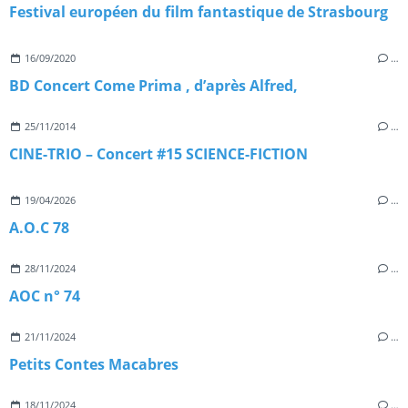
Festival européen du film fantastique de Strasbourg
16/09/2020
…
BD Concert Come Prima , d’après Alfred,
25/11/2014
…
CINE-TRIO – Concert #15 SCIENCE-FICTION
19/04/2026
…
A.O.C 78
28/11/2024
…
AOC n° 74
21/11/2024
…
Petits Contes Macabres
18/11/2024
…