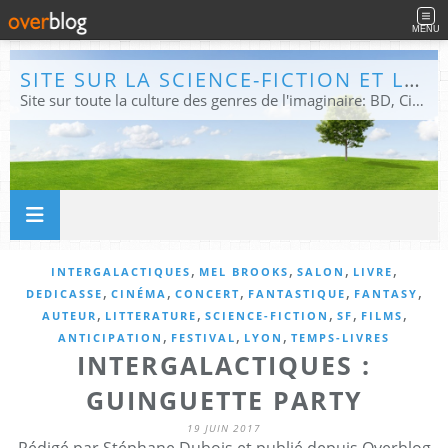
MENU
SITE SUR LA SCIENCE-FICTION ET LE FANTASTIQUE
Site sur toute la culture des genres de l'imaginaire: BD, Cinéma, Livre, Jeux, Théâtre. Présent dans les principaux festivals de film fantastique e de science-fiction, salons et conventions.
,
,
,
,
INTERGALACTIQUES
MEL BROOKS
SALON
LIVRE
,
,
,
,
,
DEDICASSE
CINÉMA
CONCERT
FANTASTIQUE
FANTASY
,
,
,
,
,
AUTEUR
LITTERATURE
SCIENCE-FICTION
SF
FILMS
,
,
,
ANTICIPATION
FESTIVAL
LYON
TEMPS-LIVRES
INTERGALACTIQUES :
GUINGUETTE PARTY
19 JUIN 2017
Rédigé par Stéphane Dubois et publié depuis Overblog