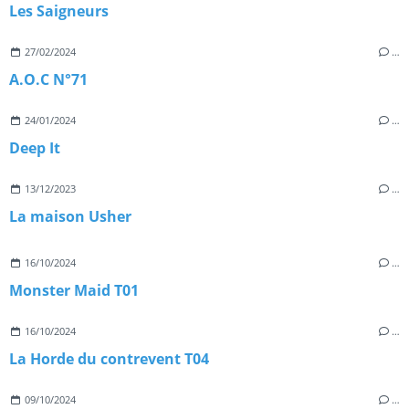
Les Saigneurs
27/02/2024
…
A.O.C N°71
24/01/2024
…
Deep It
13/12/2023
…
La maison Usher
16/10/2024
…
Monster Maid T01
16/10/2024
…
La Horde du contrevent T04
09/10/2024
…