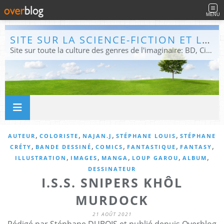
MENU
SITE SUR LA SCIENCE-FICTION ET LE FANTASTIQUE
Site sur toute la culture des genres de l'imaginaire: BD, Cinéma, Livre, Jeux, Théâtre. Présent dans les principaux festivals de film fantastique e de science-fiction, salons et conventions.
,
,
,
,
AUTEUR
COLORISTE
NAJAN.J
STÉPHANE LOUIS
STÉPHANE
,
,
,
,
,
CRÉTY
BANDE DESSINÉ
COMICS
FANTASTIQUE
FANTASY
,
,
,
,
,
ILLUSTRATION
IMAGES
MANGA
LOUP GAROU
ALBUM
DESSINATEUR
I.S.S. SNIPERS KHÔL
MURDOCK
21 AOÛT 2021
Rédigé par Stéphane DUBOIS et publié depuis Overblog