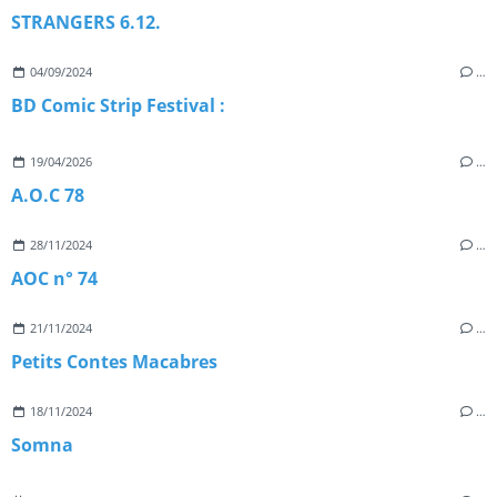
STRANGERS 6.12.
04/09/2024
…
BD Comic Strip Festival :
19/04/2026
…
A.O.C 78
28/11/2024
…
AOC n° 74
21/11/2024
…
Petits Contes Macabres
18/11/2024
…
Somna