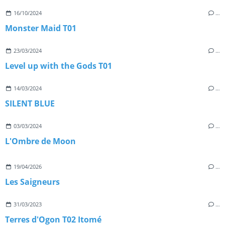
16/10/2024
…
Monster Maid T01
23/03/2024
…
Level up with the Gods T01
14/03/2024
…
SILENT BLUE
03/03/2024
…
L'Ombre de Moon
19/04/2026
…
Les Saigneurs
31/03/2023
…
Terres d'Ogon T02 Itomé