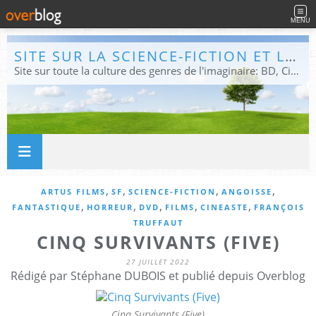
MENU
SITE SUR LA SCIENCE-FICTION ET LE FANTASTIQUE
Site sur toute la culture des genres de l'imaginaire: BD, Cinéma, Livre, Jeux, Théâtre. Présent dans les principaux festivals de film fantastique e de science-fiction, salons et conventions.
,
,
,
,
ARTUS FILMS
SF
SCIENCE-FICTION
ANGOISSE
,
,
,
,
,
FANTASTIQUE
HORREUR
DVD
FILMS
CINEASTE
FRANÇOIS
TRUFFAUT
CINQ SURVIVANTS (FIVE)
27 JUILLET 2022
Rédigé par Stéphane DUBOIS et publié depuis Overblog
Cinq Survivants (Five)