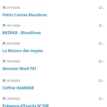
21/11/2024
…
Petits Contes Macabres
14/11/2024
…
BRZRKR - Bloodlines
24/10/2024
…
La Maison des impies
16/10/2024
…
Monster Maid T01
22/10/2023
…
Coffret HAMMER
13/07/2022
…
Présence d’Esprits N°108