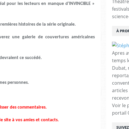
Théâtre
déal pour les lecteurs en manque d’INVINCIBLE »
festival
science-
emières histoires de la série originale.
À PRO
verez une galerie de couvertures américaines
Apres a
 devraient ce succédé.
temps l
Dubat, 
reporta
conventi
ines personnes.
articles
recevon
Voir le 
aisser des commentaires.
portail
le site à vos amies et contacts.
SUIVE