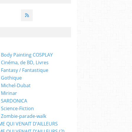
 Body Painting COSPLAY
 Cinéma, de BD, Livres
 Fantasy / Fantastique
 Gothique
 Michel-Dubat
 Mirinar
- SARDONICA
 Science-Fiction
 Zombie-parade-walk
ME QUI VENAIT D’AILLEURS
E QUI VENAIT D’AILLEURS (2)