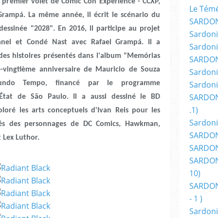
s du premier volet de Comic Con Experience - CCXP,
Le Témér
 Grampá. La même année, il écrit le scénario du
SARDON
essinée "2028". En 2016, il participe au projet
Sardoni
hanel et Condé Nast avec Rafael Grampá. Il a
Sardoni
 des histoires présentés dans l'album "Memórias
SARDON
e-vingtième anniversaire de Mauricio de Souza
Sardoni
undo Tempo, financé par le programme
Sardoni
SARDON
'État de São Paulo. Il a aussi dessiné le BD
.1)
oloré les arts conceptuels d'Ivan Reis pour les
Sardoni
irés des personnages de DC Comics, Hawkman,
SARDONI
 Lex Luthor.
SARDONI
SARDONI
10)
SARDONI
- 1 )
Sardoni