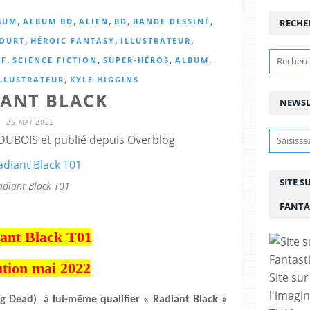
,
,
,
,
,
BUM
ALBUM BD
ALIEN
BD
BANDE DESSINÉ
RECHE
,
,
,
COURT
HÉROIC FANTASY
ILLUSTRATEUR
,
,
,
,
SF
SCIENCE FICTION
SUPER-HÉROS
ALBUM
,
LLUSTRATEUR
KYLE HIGGINS
IANT BLACK
NEWSL
25 MAI 2022
DUBOIS et publié depuis Overblog
SITE S
adiant Black T01
FANTA
ant Black T01
tion mai 2022
Site sur
l'imagin
ng Dead) à lui-même qualifier « Radiant Black »