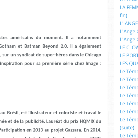
LA FEMM
fin)
L' ANGE
L'Ange 
ristes américains du moment. Il a notamment
L'Ange 
f Gotham et Batman Beyond 2.0. Il a également
LE CLO
LE POR
ue, sur un syndicat de super-héros dans le Chicago
LES QU
’inspiration pour sa première série chez Image :
Le Témé
Le Témé
Le Témé
Le Témé
Le Témé
Le Témé
Brésil, est illustrateur et coloriste et travaille
Le Témé
née et de la publicité. Lauréat du prix HQMIX du
(suite)
articipation en 2013 au projet Gazzara. En 2014,
Le Témé