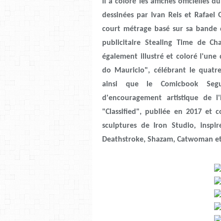
il a coloré les affiches officielle
dessinées par Ivan Reis et Rafael
court métrage basé sur sa bande d
publicitaire Stealing Time de C
également illustré et coloré l'une
do Mauricio", célébrant le quatr
ainsi que le Comicbook Seg
d'encouragement artistique de l
"Classified", publiée en 2017 et c
sculptures de Iron Studio, insp
Deathstroke, Shazam, Catwoman et