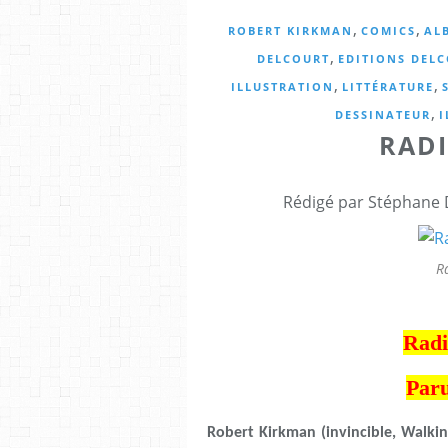
,
,
ROBERT KIRKMAN
COMICS
AL
,
DELCOURT
EDITIONS DEL
,
,
ILLUSTRATION
LITTÉRATURE
,
DESSINATEUR
I
RAD
Rédigé par Stéphane 
R
Radi
Paru
Robert Kirkman (invincible, Walki