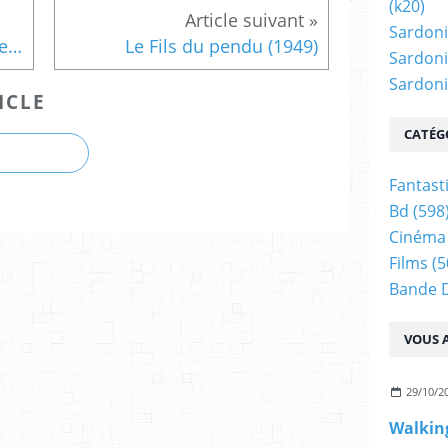
(k20)
Sardoni
Les 5 terres "Plus morte que morte"
Le Fils du pendu (1949)
Sardoni
Sardonic
ICLE
CATÉG
Fantast
Bd
(598
Cinéma
Films
(5
Bande 
VOUS A
29/10/2
Walkin