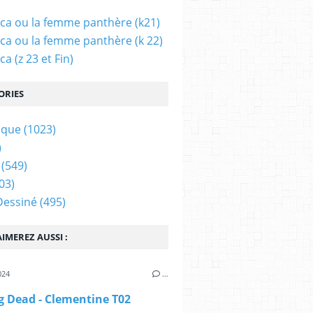
ca ou la femme panthère (k21)
ca ou la femme panthère (k 22)
a (z 23 et Fin)
ORIES
ique
(1023)
)
(549)
03)
Dessiné
(495)
IMEREZ AUSSI :
024
…
g Dead - Clementine T02