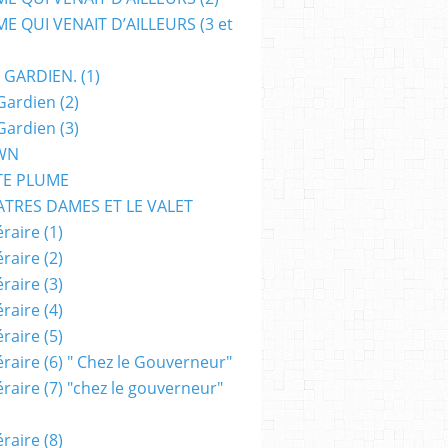
E QUI VENAIT D’AILLEURS (3 et
 GARDIEN. (1)
Gardien (2)
Gardien (3)
WN
TE PLUME
ATRES DAMES ET LE VALET
raire (1)
raire (2)
raire (3)
raire (4)
raire (5)
raire (6) " Chez le Gouverneur"
raire (7) "chez le gouverneur"
raire (8)