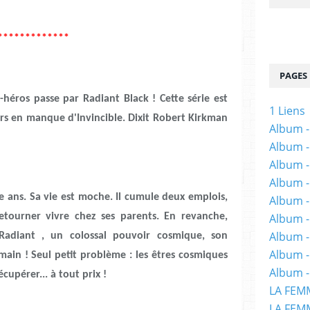
*************
PAGES
héros passe par Radiant Black ! Cette série est
1 Liens
urs en manque d'Invincible. Dixit Robert Kirkman
Album -
Album -
Album -
Album -
e ans. Sa vie est moche. Il cumule deux emplois,
Album -
retourner vivre chez ses parents. En revanche,
Album -
Album 
Radiant , un colossal pouvoir cosmique, son
Album -
ain ! Seul petit problème : les êtres cosmiques
Album -
cupérer... à tout prix !
LA FEM
LA FEMM