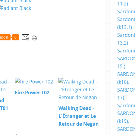
11.2)
Sardoni
Sardoni
(k13.1)
Sardoni
epost
0
13.2)
Sardoni
SARDON
15 )
SARDON
(k16).
SARDONI
Fire Power T02
17).
d -
Sardoni
 T01
Walking Dead -
SARDON
L'Étranger et Le
(k19).
Retour de Negan
SARDON