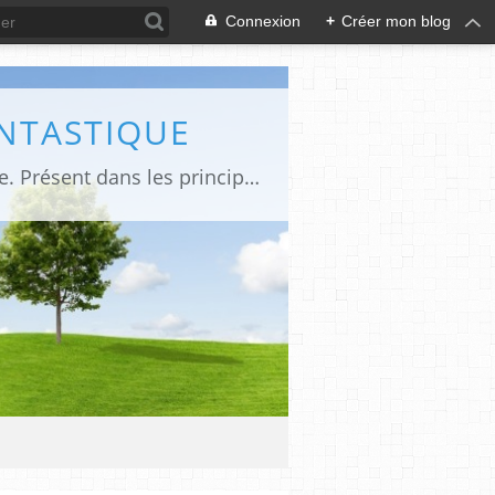
Connexion
+
Créer mon blog
ANTASTIQUE
Site sur toute la culture des genres de l'imaginaire: BD, Cinéma, Livre, Jeux, Théâtre. Présent dans les principaux festivals de film fantastique e de science-fiction, salons et conventions.