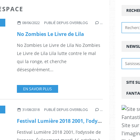
'ESPACE
RECHE
,
OLIVIER PERU
,
BENOÎT DELLAC
,
EVGENIY BORNYAKOV
,
Z
08/06/2022
PUBLIÉ DEPUIS OVERBLOG
…
No Zombies Le Livre de Lila
No Zombies Le Livre de Lila No Zombies
NEWSL
Le Livre de Lila Lila lutte contre le mal
qui la ronge, et cherche
désespérément...
SITE S
EN SAVOIR PLUS
FANTA
,
SCIENCE-FICTION
,
SF
,
FILMS
,
FESTIVAL
,
CINÉMA
31/08/2018
PUBLIÉ DEPUIS OVERBLOG
…
Festival Lumière 2018 2001, l’odyssée de l’espace
Site sur
Festival Lumière 2018 2001, l’odyssée de
l'imagin