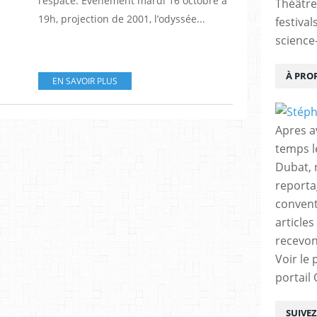
l’espace. Événement mardi 16 octobre à
Théâtre
19h, projection de 2001, l’odyssée...
festival
science-
À PRO
EN SAVOIR PLUS
Apres a
temps l
Dubat, 
reporta
conventi
articles
recevon
Voir le 
portail
SUIVE