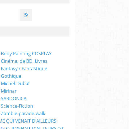
 Body Painting COSPLAY
 Cinéma, de BD, Livres
 Fantasy / Fantastique
 Gothique
 Michel-Dubat
 Mirinar
- SARDONICA
 Science-Fiction
 Zombie-parade-walk
ME QUI VENAIT D’AILLEURS
E QUI VENAIT D’AILLEURS (2)