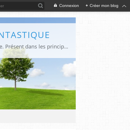
Connexion
+
Créer mon blog
ANTASTIQUE
Site sur toute la culture des genres de l'imaginaire: BD, Cinéma, Livre, Jeux, Théâtre. Présent dans les principaux festivals de film fantastique e de science-fiction, salons et conventions.