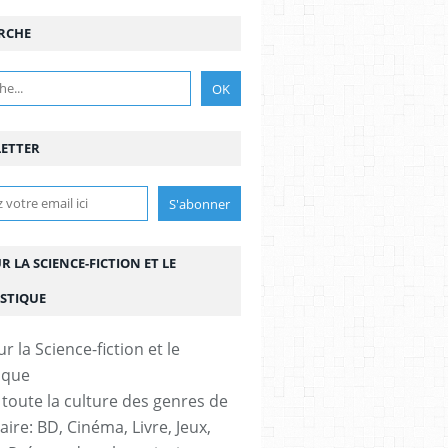
RCHE
OMBIE
,
STÉPHANE DUBOIS
,
ALBUM
,
ALBUM BD
,
AUTEUR
,
BD
,
BANDE DESSINÉ
,
ETTER
UR LA SCIENCE-FICTION ET LE
STIQUE
 toute la culture des genres de
aire: BD, Cinéma, Livre, Jeux,