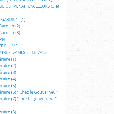
E QUI VENAIT D’AILLEURS (3 et
 GARDIEN. (1)
Gardien (2)
Gardien (3)
WN
TE PLUME
ATRES DAMES ET LE VALET
raire (1)
raire (2)
raire (3)
raire (4)
raire (5)
raire (6) " Chez le Gouverneur"
raire (7) "chez le gouverneur"
raire (8)