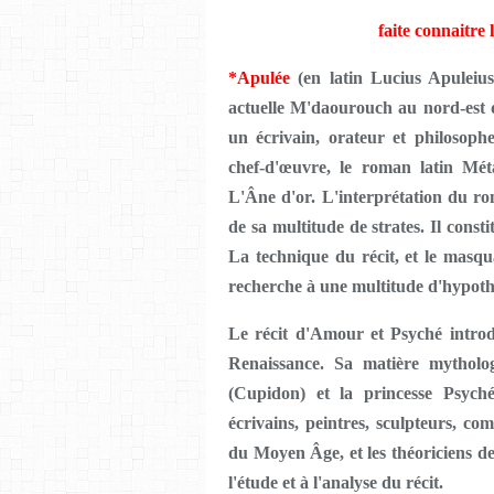
faite connaitre 
*Apulée
(en latin Lucius Apuleiu
actuelle M'daourouch au nord-est d
un écrivain, orateur et philosop
chef-d'œuvre, le roman latin Mé
L'Âne d'or. L'interprétation du 
de sa multitude de strates. Il constit
La technique du récit, et le masqu
recherche à une multitude d'hypothè
Le récit d'Amour et Psyché introdu
Renaissance. Sa matière mytholog
(Cupidon) et la princesse Psych
écrivains, peintres, sculpteurs, co
du Moyen Âge, et les théoriciens de 
l'étude et à l'analyse du récit.