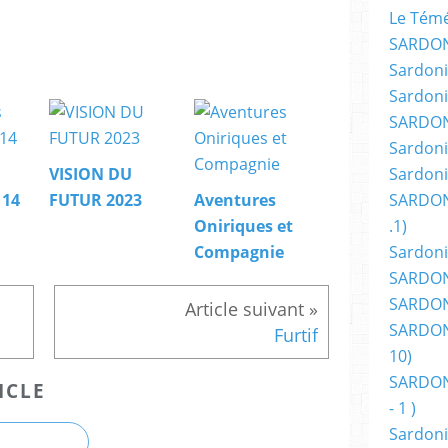
Le Témér
SARDON
Sardoni
Sardoni
SARDON
Sardoni
Sardoni
VISION DU
SARDON
114
FUTUR 2023
Aventures
.1)
Oniriques et
Sardoni
Compagnie
SARDONI
SARDONI
SARDONI
Furtif
10)
SARDONI
ICLE
- 1 )
Sardoni