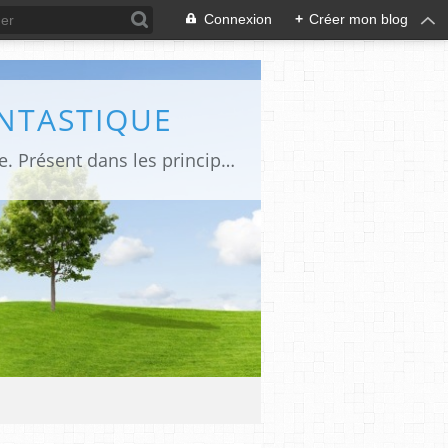
Connexion
+
Créer mon blog
ANTASTIQUE
Site sur toute la culture des genres de l'imaginaire: BD, Cinéma, Livre, Jeux, Théâtre. Présent dans les principaux festivals de film fantastique e de science-fiction, salons et conventions.