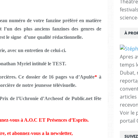
Théâtre
festival
science-
veau numéro de votre fanzine préféré en matière
t l’un des plus anciens fanzines des genres de
À PRO
est le signe d’une qualité rédactionnelle.
e, avec un entretien de celui-ci.
Apres a
onathan Myriel intitulé le TEST.
temps l
Dubat, 
Sorcières. Ce dossier de 16 pages va d’Apulée
*
à
reporta
orcière de notre jeunesse télévisuelle.
conventi
articles
rix de l’Uchronie d’Archeosf de Public.net fête
recevon
Voir le 
nnez-vous à A.O.C ET Présences d’Esprits.
portail
e, et abonnez-vous a la newsletter,
SUIVE