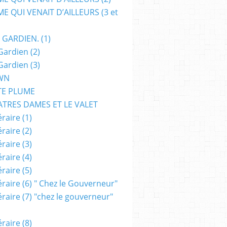
E QUI VENAIT D’AILLEURS (3 et
 GARDIEN. (1)
Gardien (2)
Gardien (3)
WN
TE PLUME
ATRES DAMES ET LE VALET
raire (1)
raire (2)
raire (3)
raire (4)
raire (5)
raire (6) " Chez le Gouverneur"
raire (7) "chez le gouverneur"
raire (8)