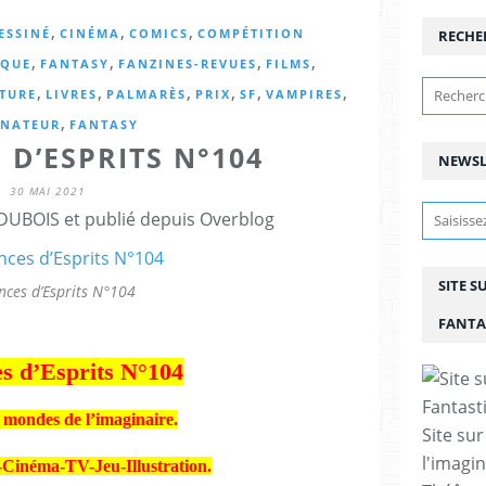
,
,
,
ESSINÉ
CINÉMA
COMICS
COMPÉTITION
RECHE
,
,
,
,
IQUE
FANTASY
FANZINES-REVUES
FILMS
,
,
,
,
,
,
ATURE
LIVRES
PALMARÈS
PRIX
SF
VAMPIRES
,
INATEUR
FANTASY
 D’ESPRITS N°104
NEWSL
30 MAI 2021
DUBOIS et publié depuis Overblog
SITE S
nces d’Esprits N°104
FANTA
s d’Esprits N°104
 mondes de l’imaginaire.
Site sur
l'imagin
-Cinéma-TV-Jeu-Illustration.