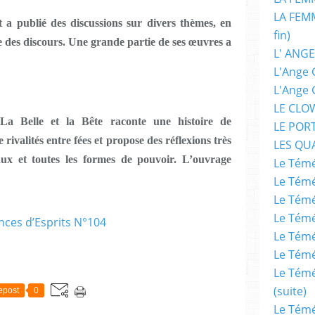
LA FEMM
t a publié des discussions sur divers thèmes, en
fin)
ue des discours. Une grande partie de ses œuvres a
L' ANGE
L'Ange 
L'Ange 
LE CLO
La Belle et la Bête raconte une histoire de
LE POR
ivalités entre fées et propose des réflexions très
LES QU
iaux et toutes les formes de pouvoir. L’ouvrage
Le Témé
Le Témé
Le Témé
Le Témé
Le Témé
Le Témé
Le Témé
(suite)
epost
0
Le Témé