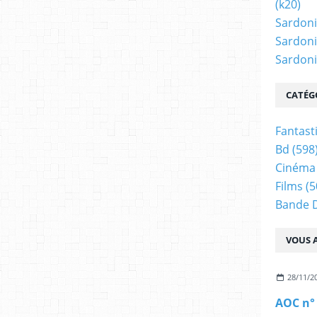
(k20)
Sardoni
Sardoni
Sardonic
CATÉG
Fantast
Bd
(598
Cinéma
Films
(5
Bande 
VOUS A
28/11/2
AOC n°