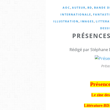
,
,
,
AOC
AUTEUR
BD
BANDE D
,
INTERNATIONALE
FANTAST
,
,
ILLUSTRATION
IMAGES
LITTER
DESS
PRÉSENCES
Rédigé par Stéphane 
Prése
Présence
Le zine des
Littérature-BD