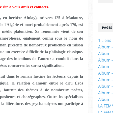
le site a vous amis et contacts.
s, en berbère Afulay), né vers 125 à Madaure,
e l'Algérie et mort probablement après 170, est
PAGES
he médio-platonicien. Sa renommée vient de son
tamorphoses, également connu sous le nom de
1 Liens
roman présente de nombreux problèmes en raison
Album -
ue un exercice difficile de la philologie classique.
Album -
age des intentions de l'auteur a conduit dans la
Album -
ses concurrentes sur sa signification.
Album -
Album -
it dans le roman fascine les lecteurs depuis la
Album -
ique, la relation d'amour entre le dieu Éros
Album 
é, fournit des thèmes à de nombreux poètes,
Album -
mpositeurs et chorégraphes. Outre les spécialistes
Album -
la littérature, des psychanalystes ont participé à
LA FEM
LA FEMM