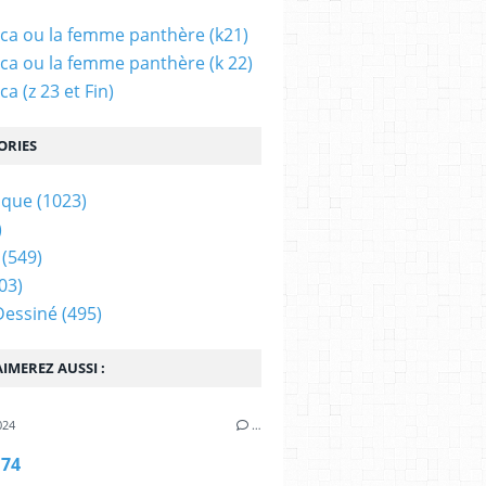
ca ou la femme panthère (k21)
ca ou la femme panthère (k 22)
a (z 23 et Fin)
ORIES
ique
(1023)
)
(549)
03)
Dessiné
(495)
IMEREZ AUSSI :
024
…
 74