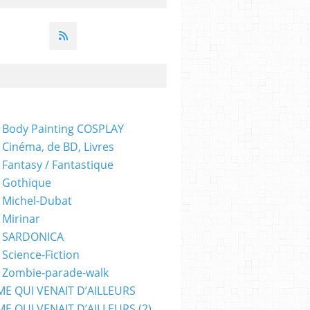
 Body Painting COSPLAY
 Cinéma, de BD, Livres
 Fantasy / Fantastique
 Gothique
 Michel-Dubat
 Mirinar
- SARDONICA
 Science-Fiction
 Zombie-parade-walk
ME QUI VENAIT D’AILLEURS
E QUI VENAIT D’AILLEURS (2)