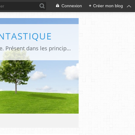
Connexion
+
Créer mon blog
ANTASTIQUE
Site sur toute la culture des genres de l'imaginaire: BD, Cinéma, Livre, Jeux, Théâtre. Présent dans les principaux festivals de film fantastique e de science-fiction, salons et conventions.