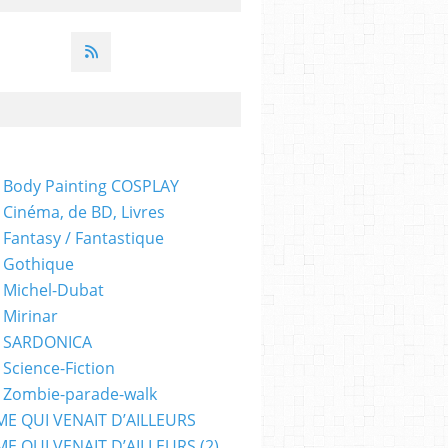
 Body Painting COSPLAY
 Cinéma, de BD, Livres
 Fantasy / Fantastique
 Gothique
 Michel-Dubat
 Mirinar
- SARDONICA
 Science-Fiction
 Zombie-parade-walk
ME QUI VENAIT D’AILLEURS
E QUI VENAIT D’AILLEURS (2)