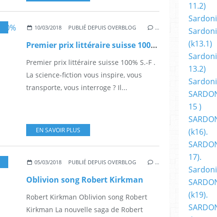
11.2)
Sardoni
IENCE-FICTION
10/03/2018
PUBLIÉ DEPUIS OVERBLOG
…
Sardoni
(k13.1)
Premier prix littéraire suisse 100% S.-F.
Sardoni
Premier prix littéraire suisse 100% S.-F .
13.2)
La science-fiction vous inspire, vous
Sardoni
transporte, vous interroge ? Il...
SARDON
15 )
SARDON
EN SAVOIR PLUS
(k16).
SARDONI
17).
SF
,
COMICS
,
BD
,
ALBUM
,
BANDE DESSINÉ
05/03/2018
PUBLIÉ DEPUIS OVERBLOG
…
Sardoni
Oblivion song Robert Kirkman
SARDON
(k19).
Robert Kirkman Oblivion song Robert
SARDON
Kirkman La nouvelle saga de Robert