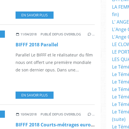
LA FEMM
fin)
EN SAVOIR PLUS
L' ANGE
L'Ange 
SCIENCE-FICTION
,
BIFFF BRUXELLES BELGIQUE
,
FILMS
,
CINÉMA
11/04/2018
PUBLIÉ DEPUIS OVERBLOG
…
L'Ange 
LE CLO
BIFFF 2018 Parallel
LE POR
Parallel Le BIFFF et le réalisateur du film
LES QU
nous ont offert une première mondiale
Le Témé
de son dernier opus. Dans une...
Le Témé
Le Témé
Le Témé
EN SAVOIR PLUS
Le Témé
Le Témé
Le Témé
,
SCIENCE-FICTION
,
FANTASTIQUE
,
BIFFF BRUXELLES BELGIQUE
10/04/2018
PUBLIÉ DEPUIS OVERBLOG
…
(suite)
BIFFF 2018 Courts-métrages européens – Compétition
Le Témé