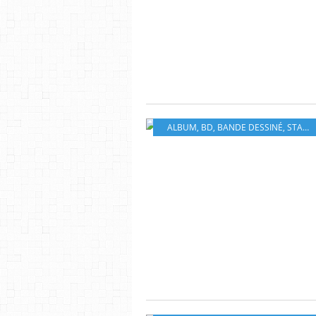
ALBUM
,
BD
,
BANDE DESSINÉ
,
STAR WARS