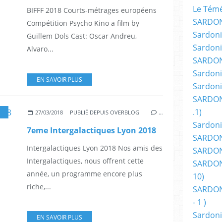
Le Témér
BIFFF 2018 Courts-métrages européens
SARDON
Compétition Psycho Kino a film by
Sardoni
Guillem Dols Cast: Oscar Andreu,
Sardoni
Alvaro...
SARDON
Sardoni
EN SAVOIR PLUS
Sardoni
SARDON
.1)
,
SCIENCE-FICTION
,
CINÉMA
,
AOA PROD
27/03/2018
PUBLIÉ DEPUIS OVERBLOG
…
Sardoni
7eme Intergalactiques Lyon 2018
SARDONI
Intergalactiques Lyon 2018 Nos amis des
SARDONI
Intergalactiques, nous offrent cette
SARDONI
année, un programme encore plus
10)
riche,...
SARDONI
- 1 )
Sardoni
EN SAVOIR PLUS