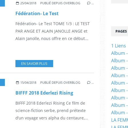
,
SF
,
DESSINATEUR
25/04/2018
PUBLIÉ DEPUIS OVERBLOG
…
Fédération- Le Test
Fédération- Le Test TOME 1/3 : LE TEST
PAR ANGE ET ALAIN JANOLLE ANGE et
PAGES
Alain Janolle, nous offre en ce début...
1 Liens
Album -
Album -
EN SAVOIR PLUS
Album -
Album -
Album -
,
STOYA
,
SCIENCE-FICTION
,
SF
,
CINÉMA
,
FILMS
15/04/2018
PUBLIÉ DEPUIS OVERBLOG
…
Album -
BIFFF 2018 Ederlezi Rising
Album 
BIFFF 2018 Ederlezi Rising Ce film de
Album -
science-fiction serbe, prend prétexte
Album -
d’un voyage vers alpha du centaure,...
LA FEM
LA FEMM