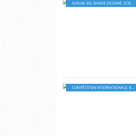
ALBUM
,
BD
,
BANDE DESSINÉ
,
SCIENCE-FICTION
COMPÉTITION INTERNATIONALE
,
BIFFF BRUXELLES BELGIQUE