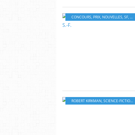
CONCOURS
,
PRIX
,
NOUVELLES
,
SF
,
SC
ROBERT KIRKMAN
,
SCIENCE-FICTION
,