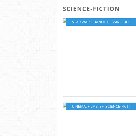
SCIENCE-FICTION
STAR WARS
,
BANDE DESSINÉ
,
BD
,
AL
CINÉMA
,
FILMS
,
SF
,
SCIENCE-FICTION