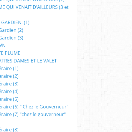
E QUI VENAIT D’AILLEURS (3 et
 GARDIEN. (1)
Gardien (2)
Gardien (3)
WN
TE PLUME
ATRES DAMES ET LE VALET
raire (1)
raire (2)
raire (3)
raire (4)
raire (5)
raire (6) " Chez le Gouverneur"
raire (7) "chez le gouverneur"
raire (8)