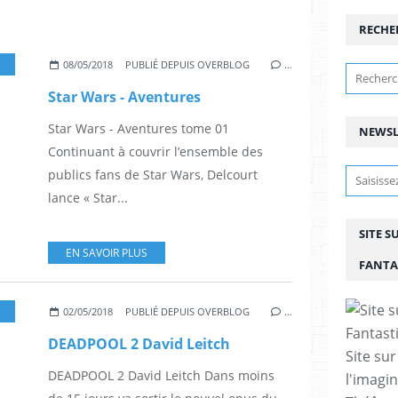
RECHE
BUM
,
DESSINATEUR
,
SCIENCE-FICTION
,
SF
08/05/2018
PUBLIÉ DEPUIS OVERBLOG
…
Star Wars - Aventures
Star Wars - Aventures tome 01
NEWSL
Continuant à couvrir l’ensemble des
publics fans de Star Wars, Delcourt
lance « Star...
SITE S
EN SAVOIR PLUS
FANTA
,
COMICS
,
MARVEL
,
DEADPOOL
02/05/2018
PUBLIÉ DEPUIS OVERBLOG
…
DEADPOOL 2 David Leitch
Site sur
DEADPOOL 2 David Leitch Dans moins
l'imagin