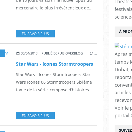
de 15 jours va sortir le nouvel opus du
Théâtre
mercenaire le plus irrévérencieux de...
festival
science-
À PRO
EN SAVOIR PLUS
,
SF
,
SCIENCE-FICTION
Apres a
30/04/2018
PUBLIÉ DEPUIS OVERBLOG
…
temps l
Star Wars - Icones Stormtroopers
Dubat, 
Star Wars - Icones Stormtroopers Star
reporta
Wars Icones 06 Stormtroopers Sixième
conventi
tome de la série, compose d’histoires...
articles
recevon
Voir le 
portail
EN SAVOIR PLUS
SUIVE