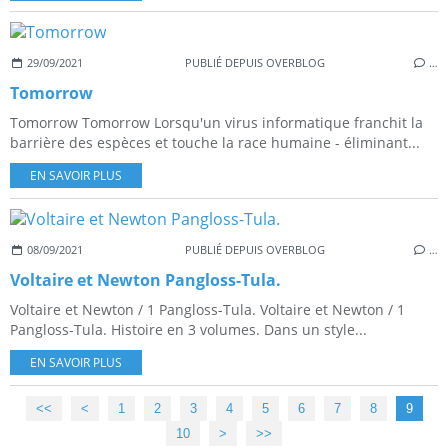
29/09/2021
PUBLIÉ DEPUIS OVERBLOG
…
Tomorrow
Tomorrow Tomorrow Lorsqu'un virus informatique franchit la
barrière des espèces et touche la race humaine - éliminant...
EN SAVOIR PLUS
08/09/2021
PUBLIÉ DEPUIS OVERBLOG
…
Voltaire et Newton Pangloss-Tula.
Voltaire et Newton / 1 Pangloss-Tula. Voltaire et Newton / 1
Pangloss-Tula. Histoire en 3 volumes. Dans un style...
EN SAVOIR PLUS
<<
<
1
2
3
4
5
6
7
8
9
10
20
30
40
50
>
>>