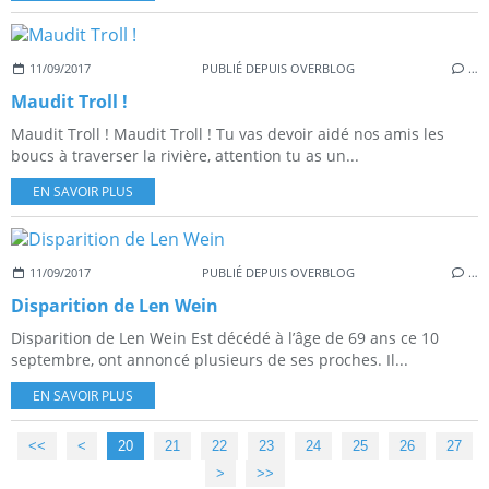
11/09/2017
PUBLIÉ DEPUIS OVERBLOG
…
Maudit Troll !
Maudit Troll ! Maudit Troll ! Tu vas devoir aidé nos amis les
boucs à traverser la rivière, attention tu as un...
EN SAVOIR PLUS
11/09/2017
PUBLIÉ DEPUIS OVERBLOG
…
Disparition de Len Wein
Disparition de Len Wein Est décédé à l’âge de 69 ans ce 10
septembre, ont annoncé plusieurs de ses proches. Il...
EN SAVOIR PLUS
<<
<
10
20
21
22
23
24
25
26
27
>
>>