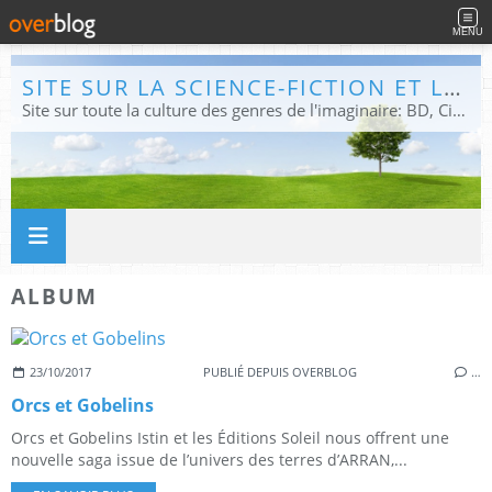
MENU
SITE SUR LA SCIENCE-FICTION ET LE FANTASTIQUE
Site sur toute la culture des genres de l'imaginaire: BD, Cinéma, Livre, Jeux, Théâtre. Présent dans les principaux festivals de film fantastique e de science-fiction, salons et conventions.
ALBUM
23/10/2017
PUBLIÉ DEPUIS OVERBLOG
…
Orcs et Gobelins
Orcs et Gobelins Istin et les Éditions Soleil nous offrent une
nouvelle saga issue de l’univers des terres d’ARRAN,...