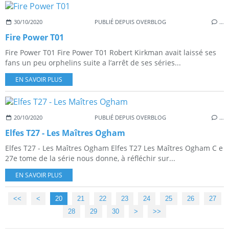
30/10/2020
PUBLIÉ DEPUIS OVERBLOG
…
Fire Power T01
Fire Power T01 Fire Power T01 Robert Kirkman avait laissé ses
fans un peu orphelins suite a l’arrêt de ses séries...
EN SAVOIR PLUS
20/10/2020
PUBLIÉ DEPUIS OVERBLOG
…
Elfes T27 - Les Maîtres Ogham
Elfes T27 - Les Maîtres Ogham Elfes T27 Les Maîtres Ogham C e
27e tome de la série nous donne, à réfléchir sur...
EN SAVOIR PLUS
<<
<
10
20
21
22
23
24
25
26
27
28
29
30
40
50
60
>
>>