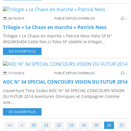
26/10/2014
PUBLIÉ DEPUIS OVERBLOG
…
Trilogie « Le Chaos en marche » Patrick Ness
Trilogie « Le Chaos en marche » Patrick Ness Folio SF N°
492/493/494 Cette fois-ci Folio SF réédite la trilogie...
EN SAVOIR PLUS
17/10/2014
PUBLIÉ DEPUIS OVERBLOG
…
AOC N° 34 SPECIAL CONCOURS VISION DU FUTUR 2014
couverture Tony Szabo AOC N° 34 SPECIAL CONCOURS VISION
DU FUTUR 2014 Aventures Oniriques et Compagnie Comme
une...
EN SAVOIR PLUS
<<
<
10
20
21
22
23
24
25
26
27