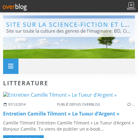
MENU
SITE SUR LA SCIENCE-FICTION ET LE FANTASTIQUE
Site sur toute la culture des genres de l'imaginaire: BD, Cinéma, Livre, Jeux, Théâtre. Présent dans les principaux festivals de film fantastique e de science-fiction, salons et conventions.
LITTERATURE
07/12/2014
PUBLIÉ DEPUIS OVERBLOG
…
Entretien Camille Tilmont « Le Tueur d’Argent »
Camille Tilmont Entretien Camille Tilmont « Le Tueur d’Argent »
Bonjour Camille, Tu viens de publier un e-book...