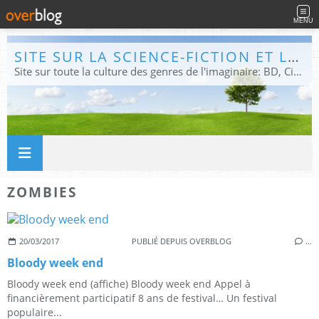
MENU
SITE SUR LA SCIENCE-FICTION ET LE FANTASTIQUE
Site sur toute la culture des genres de l'imaginaire: BD, Cinéma, Livre, Jeux, Théâtre. Présent dans les principaux festivals de film fantastique e de science-fiction, salons et conventions.
ZOMBIES
20/03/2017
PUBLIÉ DEPUIS OVERBLOG
…
Bloody week end
Bloody week end (affiche) Bloody week end Appel à
financièrement participatif 8 ans de festival… Un festival
populaire...