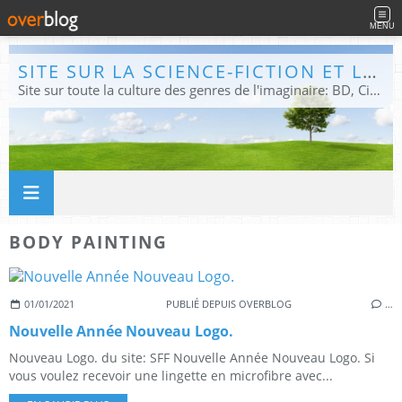
MENU
SITE SUR LA SCIENCE-FICTION ET LE FANTASTIQUE
Site sur toute la culture des genres de l'imaginaire: BD, Cinéma, Livre, Jeux, Théâtre. Présent dans les principaux festivals de film fantastique e de science-fiction, salons et conventions.
BODY PAINTING
01/01/2021
PUBLIÉ DEPUIS OVERBLOG
…
Nouvelle Année Nouveau Logo.
Nouveau Logo. du site: SFF Nouvelle Année Nouveau Logo. Si
vous voulez recevoir une lingette en microfibre avec...