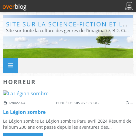
MENU
SITE SUR LA SCIENCE-FICTION ET LE FANTASTIQUE
Site sur toute la culture des genres de l'imaginaire: BD, Cinéma, Livre, Jeux, Théâtre. Présent dans les principaux festivals de film fantastique e de science-fiction, salons et conventions.
HORREUR
12/04/2024
PUBLIÉ DEPUIS OVERBLOG
…
La Légion sombre
La Légion sombre La Légion sombre Paru avril 2024 Résumé de
l’album 200 ans ont passé depuis les aventures des...