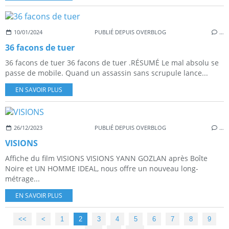
10/01/2024
PUBLIÉ DEPUIS OVERBLOG
…
36 facons de tuer
36 facons de tuer 36 facons de tuer .RÉSUMÉ Le mal absolu se
passe de mobile. Quand un assassin sans scrupule lance...
EN SAVOIR PLUS
26/12/2023
PUBLIÉ DEPUIS OVERBLOG
…
VISIONS
Affiche du film VISIONS VISIONS YANN GOZLAN après Boîte
Noire et UN HOMME IDEAL, nous offre un nouveau long-
métrage...
EN SAVOIR PLUS
<<
<
1
2
3
4
5
6
7
8
9