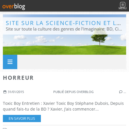
MENU
SITE SUR LA SCIENCE-FICTION ET LE FANTASTIQUE
Site sur toute la culture des genres de l'imaginaire: BD, Cinéma, Livre, Jeux, Théâtre. Présent dans les principaux festivals de film fantastique e de science-fiction, salons et conventions.
HORREUR
31/01/2015
PUBLIÉ DEPUIS OVERBLOG
…
Toxic Boy Entretien : Xavier Toxic Boy Stéphane Dubois, Depuis
quand fais-tu de la BD ? Xavier, J’ais commencer...
EN SAVOIR PLUS