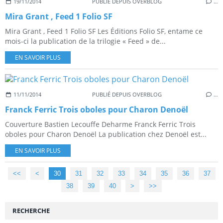
19/11/2014
PUBLIÉ DEPUIS OVERBLOG
…
Mira Grant , Feed 1 Folio SF
Mira Grant , Feed 1 Folio SF Les Éditions Folio SF, entame ce
mois-ci la publication de la trilogie « Feed » de...
EN SAVOIR PLUS
11/11/2014
PUBLIÉ DEPUIS OVERBLOG
…
Franck Ferric Trois oboles pour Charon Denoël
Couverture Bastien Lecouffe Deharme Franck Ferric Trois
oboles pour Charon Denoël La publication chez Denoël est...
EN SAVOIR PLUS
<<
<
10
20
30
31
32
33
34
35
36
37
38
39
40
>
>>
RECHERCHE