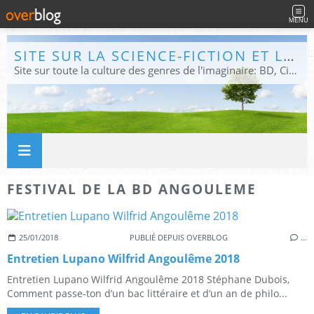
MENU
SITE SUR LA SCIENCE-FICTION ET LE FANTASTIQUE
Site sur toute la culture des genres de l'imaginaire: BD, Cinéma, Livre, Jeux, Théâtre. Présent dans les principaux festivals de film fantastique e de science-fiction, salons et conventions.
FESTIVAL DE LA BD ANGOULEME
25/01/2018
PUBLIÉ DEPUIS OVERBLOG
…
Entretien Lupano Wilfrid Angoulême 2018
Entretien Lupano Wilfrid Angoulême 2018 Stéphane Dubois,
Comment passe-ton d’un bac littéraire et d’un an de philo...