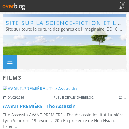
MENU
SITE SUR LA SCIENCE-FICTION ET LE FANTASTIQUE
Site sur toute la culture des genres de l'imaginaire: BD, Cinéma, Livre, Jeux, Théâtre. Présent dans les principaux festivals de film fantastique e de science-fiction, salons et conventions.
FILMS
04/02/2016
PUBLIÉ DEPUIS OVERBLOG
…
AVANT-PREMIÈRE - The Assassin
The Assassin AVANT-PREMIÈRE - The Assassin Institut Lumière
Lyon Vendredi 19 février à 20h En présence de Hou Hsiao-
hsien...