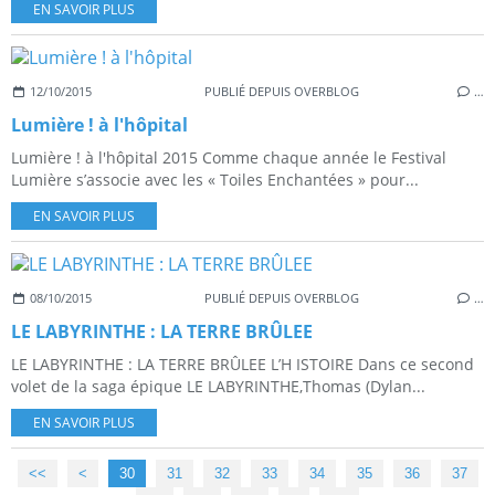
EN SAVOIR PLUS
12/10/2015
PUBLIÉ DEPUIS OVERBLOG
…
Lumière ! à l'hôpital
Lumière ! à l'hôpital 2015 Comme chaque année le Festival
Lumière s’associe avec les « Toiles Enchantées » pour...
EN SAVOIR PLUS
08/10/2015
PUBLIÉ DEPUIS OVERBLOG
…
LE LABYRINTHE : LA TERRE BRÛLEE
LE LABYRINTHE : LA TERRE BRÛLEE L’H ISTOIRE Dans ce second
volet de la saga épique LE LABYRINTHE,Thomas (Dylan...
EN SAVOIR PLUS
<<
<
10
20
30
31
32
33
34
35
36
37