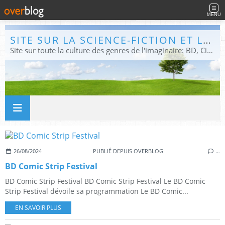
MENU
SITE SUR LA SCIENCE-FICTION ET LE FANTASTIQUE
Site sur toute la culture des genres de l'imaginaire: BD, Cinéma, Livre, Jeux, Théâtre. Présent dans les principaux festivals de film fantastique e de science-fiction, salons et conventions.
26/08/2024
PUBLIÉ DEPUIS OVERBLOG
…
BD Comic Strip Festival
BD Comic Strip Festival BD Comic Strip Festival Le BD Comic
Strip Festival dévoile sa programmation Le BD Comic...
EN SAVOIR PLUS