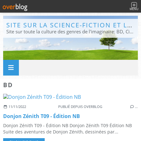
MENU
SITE SUR LA SCIENCE-FICTION ET LE FANTASTIQUE
Site sur toute la culture des genres de l'imaginaire: BD, Cinéma, Livre, Jeux, Théâtre. Présent dans les principaux festivals de film fantastique e de science-fiction, salons et conventions.
BD
11/11/2022
PUBLIÉ DEPUIS OVERBLOG
…
Donjon Zénith T09 - Édition NB
Donjon Zénith T09 - Édition NB Donjon Zénith T09 Édition NB
Suite des aventures de Donjon Zénith, dessinées par...