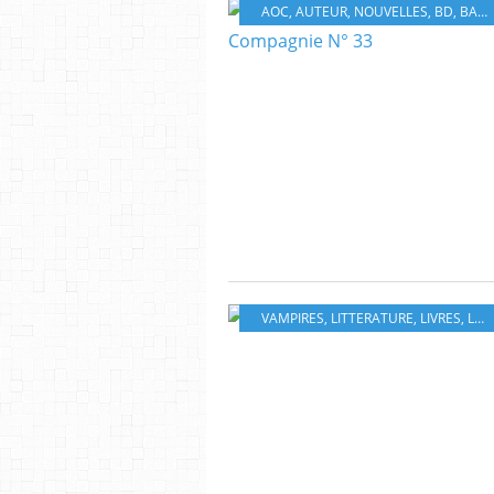
AOC
,
AUTEUR
,
NOUVELLES
,
BD
,
BANDE DESSINÉ
VAMPIRES
,
LITTERATURE
,
LIVRES
,
LYON