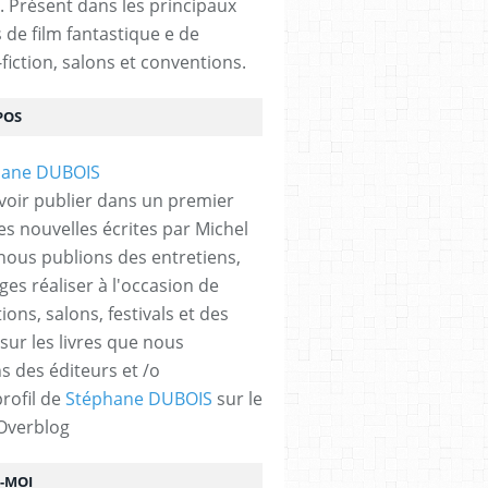
. Présent dans les principaux
s de film fantastique e de
fiction, salons et conventions.
POS
GRANDEUR NATURE)
voir publier dans un premier
es nouvelles écrites par Michel
nous publions des entretiens,
ges réaliser à l'occasion de
ons, salons, festivals et des
 sur les livres que nous
s des éditeurs et /o
profil de
Stéphane DUBOIS
sur le
 Overblog
Z-MOI