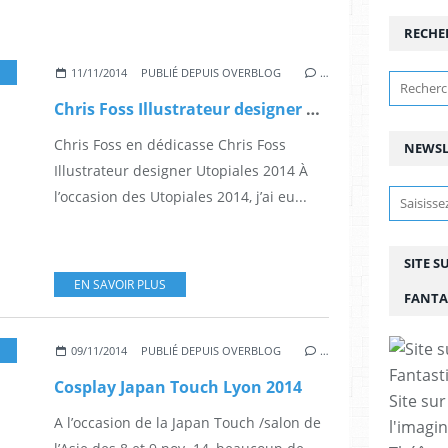
RECHE
DESSINATEUR
,
BD
,
BANDE DESSINÉ
,
UTOPIALES NANTES
,
FANTASTIQUE
,
FESTI
11/11/2014
PUBLIÉ DEPUIS OVERBLOG
…
Chris Foss Illustrateur designer Utopiales 2014
Chris Foss en dédicasse Chris Foss
NEWSL
Illustrateur designer Utopiales 2014 À
l’occasion des Utopiales 2014, j’ai eu...
SITE S
EN SAVOIR PLUS
FANTA
,
MANGA
,
MERVEILLEUX
,
BD
,
BANDE DESSINÉ
09/11/2014
PUBLIÉ DEPUIS OVERBLOG
…
Cosplay Japan Touch Lyon 2014
Site sur
A l’occasion de la Japan Touch /salon de
l'imagin