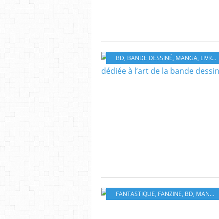
BD
,
BANDE DESSINÉ
,
MANGA
,
LIVRES
FANTASTIQUE
,
FANZINE
,
BD
,
MANGA