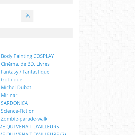
 Body Painting COSPLAY
 Cinéma, de BD, Livres
 Fantasy / Fantastique
 Gothique
 Michel-Dubat
 Mirinar
- SARDONICA
 Science-Fiction
 Zombie-parade-walk
ME QUI VENAIT D’AILLEURS
E QUI VENAIT D’AILLEURS (2)