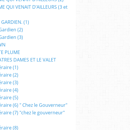
E QUI VENAIT D’AILLEURS (3 et
 GARDIEN. (1)
Gardien (2)
Gardien (3)
WN
TE PLUME
ATRES DAMES ET LE VALET
raire (1)
raire (2)
raire (3)
raire (4)
raire (5)
raire (6) " Chez le Gouverneur"
raire (7) "chez le gouverneur"
raire (8)