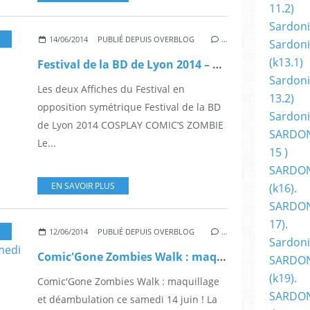
11.2)
Sardoni
,
BD MANGA (SAUF FESTIVAL D'ANGOULEME)
,
SCIENCE-FICTION
,
FANTASTIQ
14/06/2014
PUBLIÉ DEPUIS OVERBLOG
…
Sardoni
(k13.1)
Festival de la BD de Lyon 2014 – COSPLAY COMIC’S ZOMBIE
Sardoni
Les deux Affiches du Festival en
13.2)
opposition symétrique Festival de la BD
Sardoni
de Lyon 2014 COSPLAY COMIC’S ZOMBIE
SARDON
Le...
15 )
SARDON
EN SAVOIR PLUS
(k16).
SARDONI
17).
,
COMICS
,
BD
,
BANDE DESSINÉ
,
FANZINES-REVUES
,
FESTIVALS
12/06/2014
PUBLIÉ DEPUIS OVERBLOG
…
Sardoni
Comic'Gone Zombies Walk : maquillage et déambulation samedi 14 juin !
SARDON
(k19).
Comic'Gone Zombies Walk : maquillage
SARDON
et déambulation ce samedi 14 juin ! La