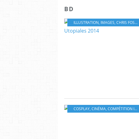
BD
ILLUSTRATION
,
IMAGES
,
CHRIS FOSS
,
COSPLAY
,
CINÉMA
,
COMPÉTITION INTERNATIONALE