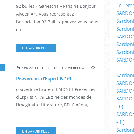
Le Témér
92 bulles « Ganescha » Fanzine Bonjour
SARDON
Alveen Art, Vous représentez
Sardoni
l’association 92 Bulles, pouvez-vous nous
Sardoni
en...
SARDON
Sardoni
EN SAVOIR PLUS
Sardoni
SARDON
.1)
,
LIVRES
,
CINÉMA
,
TV
,
SCIENCE-FICTION
,
SÉRIES TÉLÉS
,
SÉRIE TV
23/06/2014
PUBLIÉ DEPUIS OVERBLOG
…
Sardoni
Présences d’Esprit N°79
SARDONI
couverture Laurent EMONET Présences
SARDONI
d’Esprits N°79 La zine des mondes de
SARDONI
l’imaginaire Littérature, BD, Cinéma,...
10)
SARDONI
- 1 )
Sardoni
EN SAVOIR PLUS