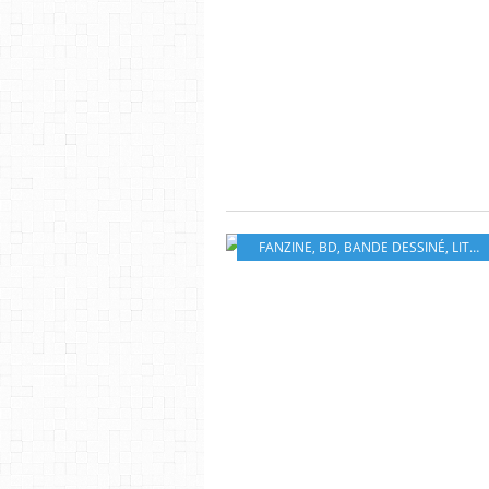
FANZINE
,
BD
,
BANDE DESSINÉ
,
LITTERATURE