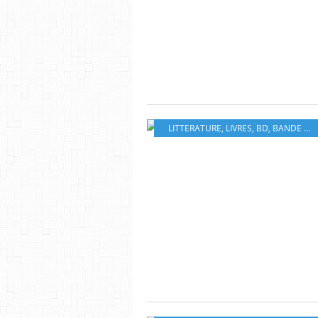
LITTERATURE
,
LIVRES
,
BD
,
BANDE DESSINÉ