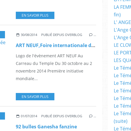
LA FEMM
fin)
EN SAVOIR PLUS
L' ANGE
L'Ange 
,
ARTS
,
PARIS
,
FESTIVAL
,
FOIRE
,
OEUVRES
30/08/2014
PUBLIÉ DEPUIS OVERBLOG
…
L'Ange 
LE CLO
ART NEUF,Foire internationale dédiée à l’art de la bande dessinée
LE POR
Logo de l'évènement ART NEUF Au
LES QU
Carreau du Temple Du 30 octobre au 2
Le Témé
novembre 2014 Première initiative
Le Témé
mondiale...
Le Témé
Le Témé
EN SAVOIR PLUS
Le Témé
Le Témé
Le Témé
,
FESTIVAL
,
DESSINATEUR
,
AUTEUR
01/07/2014
PUBLIÉ DEPUIS OVERBLOG
…
(suite)
92 bulles Ganesha fanzine
Le Témé