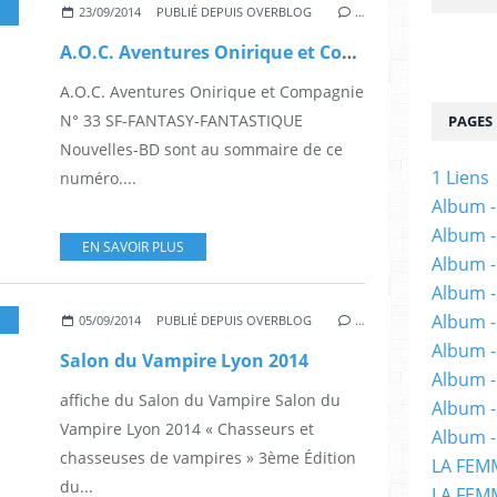
,
PRIX
,
FANTASTIQUE
,
LITTERATURE
,
HORREUR
,
VAMPIRES
23/09/2014
PUBLIÉ DEPUIS OVERBLOG
…
A.O.C. Aventures Onirique et Compagnie N° 33
A.O.C. Aventures Onirique et Compagnie
N° 33 SF-FANTASY-FANTASTIQUE
PAGES
Nouvelles-BD sont au sommaire de ce
1 Liens
numéro....
Album -
Album -
EN SAVOIR PLUS
Album -
Album -
Album -
,
JEUX (ROLE
,
FANTASTIQUE
,
HORREUR
,
BD
,
BIT-LIT
,
WAMPYRE
05/09/2014
PUBLIÉ DEPUIS OVERBLOG
…
Album -
Salon du Vampire Lyon 2014
Album 
affiche du Salon du Vampire Salon du
Album -
Vampire Lyon 2014 « Chasseurs et
Album -
chasseuses de vampires » 3ème Édition
LA FEM
du...
LA FEMM