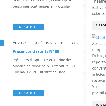
l’Asie des 8 et 9 nov. 14, beaucoup de
Théâtre
personnes sont venues en « Cosplay...
festival
science-
À PRO
EN SAVOIR PLUS
,
CINÉMA
,
COMICS
,
TV
,
SCIENCE-FICTION
,
SÉRIE TV
,
JEUX (ROLE, VIDÉOS, 
Apres a
12/10/2014
PUBLIÉ DEPUIS OVERBLOG
…
temps l
Présences d’Esprits N° 80
Dubat, 
Présences d’Esprits N° 80 Le zine des
reporta
Mondes de l’Imaginaire. Littérature .BD.
conventi
Cinéma. TV. Jeu. Illustration Dans...
articles
recevon
Voir le 
portail
EN SAVOIR PLUS
SUIVE