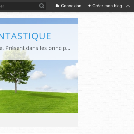
Connexion
+
Créer mon blog
ANTASTIQUE
Site sur toute la culture des genres de l'imaginaire: BD, Cinéma, Livre, Jeux, Théâtre. Présent dans les principaux festivals de film fantastique e de science-fiction, salons et conventions.