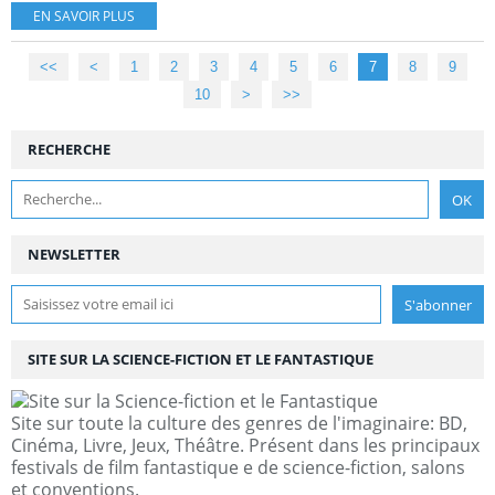
EN SAVOIR PLUS
<<
<
1
2
3
4
5
6
7
8
9
10
20
30
40
50
>
>>
RECHERCHE
NEWSLETTER
SITE SUR LA SCIENCE-FICTION ET LE FANTASTIQUE
Site sur toute la culture des genres de l'imaginaire: BD,
Cinéma, Livre, Jeux, Théâtre. Présent dans les principaux
festivals de film fantastique e de science-fiction, salons
et conventions.