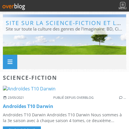
MENU
SITE SUR LA SCIENCE-FICTION ET LE FANTASTIQUE
Site sur toute la culture des genres de l'imaginaire: BD, Cinéma, Livre, Jeux, Théâtre. Présent dans les principaux festivals de film fantastique e de science-fiction, salons et conventions.
SCIENCE-FICTION
23/05/2021
PUBLIÉ DEPUIS OVERBLOG
…
Androïdes T10 Darwin
Androïdes T10 Darwin Androïdes T10 Darwin Nous sommes à
la 3e saison avec à chaque saison 4 tomes, ce deuxième...