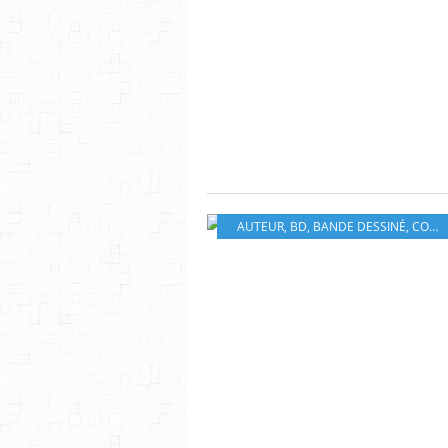
AUTEUR
,
BD
,
BANDE DESSINÉ
,
COMICS