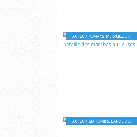
AUTEUR
,
ROMANS
,
MERVEILLEUX
,
CO
AUTEUR
,
BD
,
KOMIKS
,
BANDE DESSINÉ