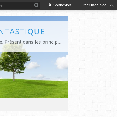
Connexion
+
Créer mon blog
ANTASTIQUE
Site sur toute la culture des genres de l'imaginaire: BD, Cinéma, Livre, Jeux, Théâtre. Présent dans les principaux festivals de film fantastique e de science-fiction, salons et conventions.