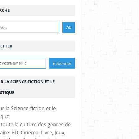
RCHE
ETTER
UR LA SCIENCE-FICTION ET LE
STIQUE
,
PRÉSENCE D'ESPRIT
,
ILLUSTRATION
,
NOUVELLES
,
PRIX
,
ALBUM
,
DESSINATEUR
,
 toute la culture des genres de
aire: BD, Cinéma, Livre, Jeux,