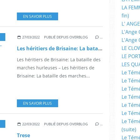
LA FEMM
fin)
EN SAVOIR PLUS
L' ANGE
L'Ange 
NTES
,
FANTASY
,
FANTASTIQUE
,
ILLUSTRATION
,
IMAGES
,
LIVRES
,
LITTERATURE
,
D
27/03/2022
PUBLIÉ DEPUIS OVERBLOG
…
L'Ange 
LE CLO
Les héritiers de Brisaine: La bataille des marches hurleuses –
LE POR
Les héritiers de Brisaine: La bataille des
LES QU
marches hurleuses – Les héritiers de
Le Témé
Brisaine: La bataille des marches...
Le Témé
Le Témé
Le Témé
EN SAVOIR PLUS
Le Témé
Le Témé
Le Témé
,
COMICS
,
ENFER
,
EPOUVANTE
,
FANTASTIQUE
,
FANTASY
,
HORREUR
,
BUDJETTE
22/03/2022
PUBLIÉ DEPUIS OVERBLOG
…
(suite)
Trese
Le Témé