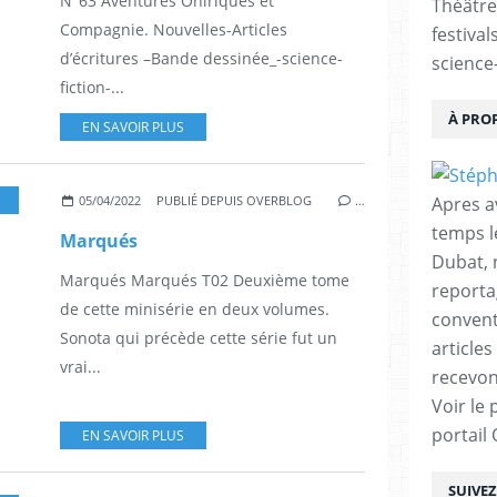
N°63 Aventures Oniriques et
Théâtre
Compagnie. Nouvelles-Articles
festival
d’écritures –Bande dessinée_-science-
science-
fiction-...
À PRO
EN SAVOIR PLUS
,
SONATA
,
BANDE DESSINÉ
,
COMICS
,
EPOUVANTE
,
FANTASY
,
ILLUSTRATI
Apres a
05/04/2022
PUBLIÉ DEPUIS OVERBLOG
…
temps l
Marqués
Dubat, 
Marqués Marqués T02 Deuxième tome
reporta
de cette minisérie en deux volumes.
conventi
Sonota qui précède cette série fut un
articles
vrai...
recevon
Voir le 
portail
EN SAVOIR PLUS
SUIVE