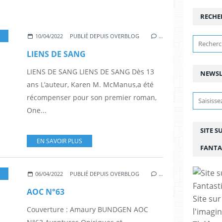
RECHE
,
PALMARÈS
,
PRIX
,
ROMANS
,
ANTICIPATION
,
KAREN M. MCMANUS
10/04/2022
PUBLIÉ DEPUIS OVERBLOG
…
LIENS DE SANG
LIENS DE SANG LIENS DE SANG Dès 13
NEWSL
ans L’auteur, Karen M. McManus,a été
récompenser pour son premier roman,
One...
SITE S
EN SAVOIR PLUS
FANTA
FANTASTIQUE
,
FANTASY
,
FANZINES-REVUES
,
LITTERATURE
,
LIVRES
,
ROMANS
,
SF
06/04/2022
PUBLIÉ DEPUIS OVERBLOG
…
AOC N°63
Site sur
Couverture : Amaury BUNDGEN AOC
l'imagin