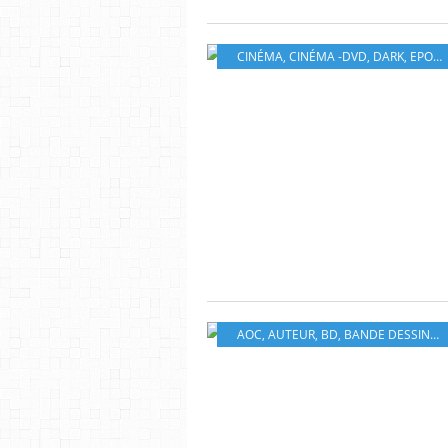
CINÉMA
,
CINÉMA -DVD
,
DARK
,
EPOUVANTE
AOC
,
AUTEUR
,
BD
,
BANDE DESSINÉ
,