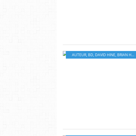
AUTEUR
,
BD
,
DAVID HINE
,
BRIAN HABERLIN