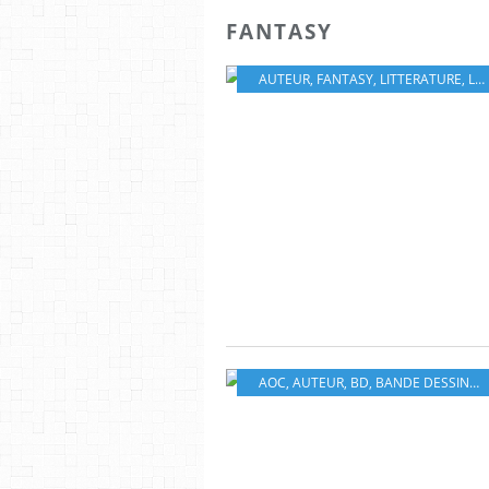
FANTASY
AUTEUR
,
FANTASY
,
LITTERATURE
,
LIVRES
AOC
,
AUTEUR
,
BD
,
BANDE DESSINÉ
,