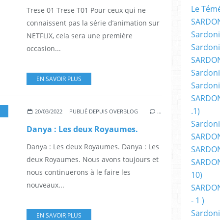
Le Témér
Trese 01 Trese T01 Pour ceux qui ne
SARDON
connaissent pas la série d’animation sur
Sardoni
NETFLIX, cela sera une première
Sardoni
occasion...
SARDON
Sardoni
EN SAVOIR PLUS
Sardoni
SARDON
.1)
,
FANTASTIQUE
,
FANTASY
,
HÉROIC FANTASY
,
ILLUSTRATION
,
IMAGES
,
LIVRES
,
20/03/2022
PUBLIÉ DEPUIS OVERBLOG
…
Sardoni
Danya : Les deux Royaumes.
SARDONI
Danya : Les deux Royaumes. Danya : Les
SARDONI
deux Royaumes. Nous avons toujours et
SARDONI
nous continuerons à le faire les
10)
nouveaux...
SARDONI
- 1 )
Sardoni
EN SAVOIR PLUS