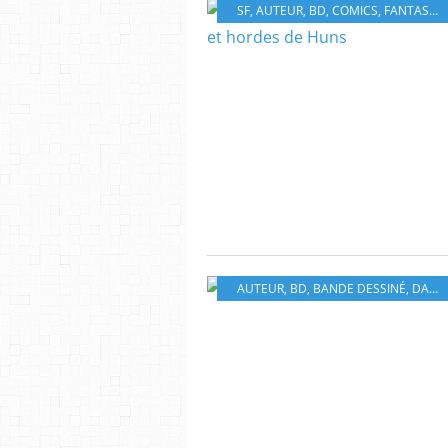
SF
,
AUTEUR
,
BD
,
COMICS
,
FANTASY
,
AUTEUR
,
BD
,
BANDE DESSINÉ
,
DARK