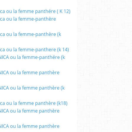
ca ou la femme panthére ( K 12)
PRISONERS OF THE GHOSLAND
,
DÉMONS
,
ENFER
,
FILMS
,
HORREUR
,
VAMPIRES
,
ca ou la femme-panthère
ca ou la femme-panthère (k
ca ou la femme-panthere (k 14)
ICA ou la femme-panthére (k
ICA ou la femme panthère
CA ou la femme panthère (k
UES
,
FILMS
,
HÉROIC FANTASY
,
HORREUR
,
ILLUSTRATION
,
LITTERATURE
,
LIVRES
,
ca ou la femme panthère (k18)
ICA ou la femme panthère
ICA ou la femme panthère