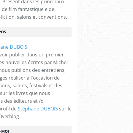
. Présent dans les principaux
s de film fantastique e de
fiction, salons et conventions.
POS
ON
,
MANGA
,
VAMPIRES
,
ALBUM
,
DESSINATEUR
,
ZOMBIES
voir publier dans un premier
es nouvelles écrites par Michel
nous publions des entretiens,
ges réaliser à l'occasion de
ons, salons, festivals et des
 sur les livres que nous
s des éditeurs et /o
profil de
Stéphane DUBOIS
sur le
 Overblog
Z-MOI