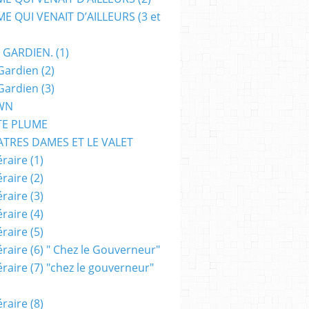
E QUI VENAIT D’AILLEURS (3 et
 GARDIEN. (1)
Gardien (2)
AVID BRY
,
HÉRITIERS DE BRISAINE
,
NOÉMIE CHEVALIER
,
AVENTURES
,
JEUNESSE
Gardien (3)
WN
TE PLUME
ATRES DAMES ET LE VALET
raire (1)
raire (2)
raire (3)
raire (4)
raire (5)
raire (6) " Chez le Gouverneur"
raire (7) "chez le gouverneur"
 TAN
,
KAJO BALDISIMO
,
DÉMON
,
MANGA
,
ALBUM
,
DÉMONS
,
DESSINATEUR
,
ZOM
raire (8)