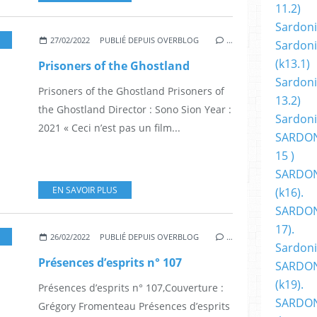
11.2)
Sardoni
,
FANTASTIQUE
,
FANTASY
,
SONO SION
,
NICOLAS CAGE
,
SOFIA BOUTELLA
,
27/02/2022
PUBLIÉ DEPUIS OVERBLOG
…
Sardoni
(k13.1)
Prisoners of the Ghostland
Sardoni
Prisoners of the Ghostland Prisoners of
13.2)
the Ghostland Director : Sono Sion Year :
Sardoni
2021 « Ceci n’est pas un film...
SARDON
15 )
SARDON
EN SAVOIR PLUS
(k16).
SARDONI
17).
CINÉMA
,
COMICS
,
COURTS-MÉTRAGES
,
FANTASTIQUE
,
FANTASY
,
FANZINES-REV
26/02/2022
PUBLIÉ DEPUIS OVERBLOG
…
Sardoni
Présences d’esprits n° 107
SARDON
(k19).
Présences d’esprits n° 107,Couverture :
SARDON
Grégory Fromenteau Présences d’esprits