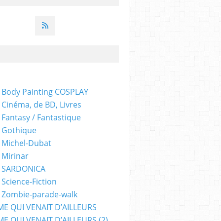
 Body Painting COSPLAY
 Cinéma, de BD, Livres
 Fantasy / Fantastique
 Gothique
 Michel-Dubat
REUR
,
JEUX VIDÉOS
,
MANGA
,
SÉRIES TÉLÉS
,
DESSINATEUR
 Mirinar
- SARDONICA
 Science-Fiction
 Zombie-parade-walk
ME QUI VENAIT D’AILLEURS
E QUI VENAIT D’AILLEURS (2)