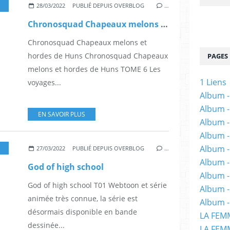
FANTASTIQUE
,
ALBUM
,
SCIENCE-FICTION
28/03/2022
PUBLIÉ DEPUIS OVERBLOG
…
Chronosquad Chapeaux melons et hordes de Huns
Chronosquad Chapeaux melons et
hordes de Huns Chronosquad Chapeaux
PAGES
melons et hordes de Huns TOME 6 Les
1 Liens
voyages...
Album -
Album -
EN SAVOIR PLUS
Album -
Album -
Album -
,
EPOUVANTE
,
FANTASTIQUE
,
FANTASY
,
ACTION
,
AVENTURE
,
ADOLESCENT
,
HOR
27/03/2022
PUBLIÉ DEPUIS OVERBLOG
…
Album -
God of high school
Album 
God of high school T01 Webtoon et série
Album -
animée très connue, la série est
Album -
désormais disponible en bande
LA FEM
dessinée...
LA FEMM