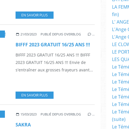
LA FEMM
fin)
EN SAVOIR PLUS
L' ANGE
L'Ange 
,
CINÉMA
,
FILMS
,
RUSSELL CROWE
,
L'EXORCISTE DU VATICAN
,
ROOTS & ROSES
21/03/2023
PUBLIÉ DEPUIS OVERBLOG
…
L'Ange 
LE CLO
BIFFF 2023 GRATUIT 16/25 ANS !!!
LE POR
BIFFF 2023 GRATUIT 16/25 ANS !!! BIFFF
LES QU
2023 GRATUIT 16/25 ANS !!! Envie de
Le Témé
s'entraîner aux grosses frayeurs avant...
Le Témé
Le Témé
Le Témé
EN SAVOIR PLUS
Le Témé
Le Témé
Le Témé
,
FILMS
,
CINÉMA
,
COMBATS
,
ACTION
,
FANTASTIQUE
,
FANTASY
15/03/2023
PUBLIÉ DEPUIS OVERBLOG
…
(suite)
SAKRA
Le Témé