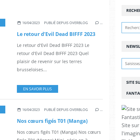
RECHE
,
BIFFF
,
BIFFF BRUXELLES BELGIQUE
,
HORREUR
,
FESTIVAL
,
FILMS
,
CINÉMA
,
16/04/2023
PUBLIÉ DEPUIS OVERBLOG
…
Le retour d'Evil Dead BIFFF 2023
Le retour d'Evil Dead BIFFF 2023 Le
NEWSL
retour d'Evil Dead BIFFF 2023 Quel
plaisir de revenir sur les terres
brusseloises...
SITE S
EN SAVOIR PLUS
FANTA
,
ILLUSTRATEUR
,
SCÉNARISTE
,
NANORA
,
ROMANCE
,
ADOLESCENTS
,
FAN
16/04/2023
PUBLIÉ DEPUIS OVERBLOG
…
Nos cœurs figés T01 (Manga)
Site sur
Nos cœurs figés T01 (Manga) Nos cœurs
l'imagin