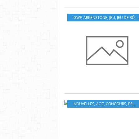
GWF
,
ARKENSTONE
,
JEU
,
JEU DE RÔLE
NOUVELLES
,
AOC
,
CONCOURS
,
PRIX
,