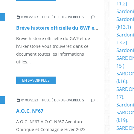
11.2)
Sardoni
,
FANTASY
,
FANTASTIQUE
,
MICHEL POUPART
,
AUTEUR
,
GOBELINS
,
GILBERT CH
03/03/2023
PUBLIÉ DEPUIS OVERBLOG
…
Sardoni
(k13.1)
Brève histoire officielle du GWF et de l’Arkenstone
Sardoni
Brève histoire officielle du GWF et de
13.2)
l’Arkenstone Vous trouverez dans ce
Sardoni
document toutes les informations
SARDON
utiles...
15 )
SARDON
EN SAVOIR PLUS
(k16).
SARDONI
17).
FANTASY
,
FANTASTIQUE
,
BD
01/03/2023
PUBLIÉ DEPUIS OVERBLOG
…
Sardoni
A.O.C. N°67
SARDON
(k19).
A.O.C. N°67 A.O.C. N°67 Aventure
SARDON
Onirique et Compagnie Hiver 2023