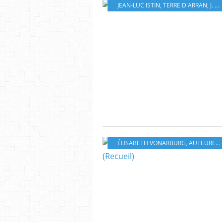
JEAN-LUC ISTIN
,
TERRE D'ARRAN
,
J. NANJAN
ÉLISABETH VONARBURG
,
AUTEURE
,