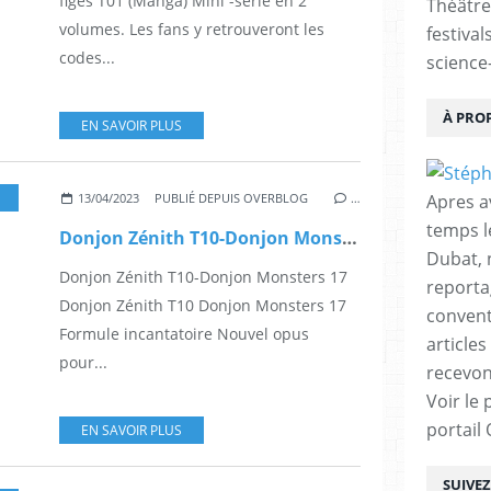
figés T01 (Manga) Mini -série en 2
Théâtre
volumes. Les fans y retrouveront les
festival
codes...
science-
À PRO
EN SAVOIR PLUS
,
DONJON ZÉNITH
,
FANTASTIQUE
,
FANTASY
,
JOANN SFAR
,
LEWIS TRONDHEIM
,
B
Apres a
13/04/2023
PUBLIÉ DEPUIS OVERBLOG
…
temps l
Donjon Zénith T10-Donjon Monsters 17
Dubat, 
Donjon Zénith T10-Donjon Monsters 17
reporta
Donjon Zénith T10 Donjon Monsters 17
conventi
Formule incantatoire Nouvel opus
articles
pour...
recevon
Voir le 
portail
EN SAVOIR PLUS
SUIVE