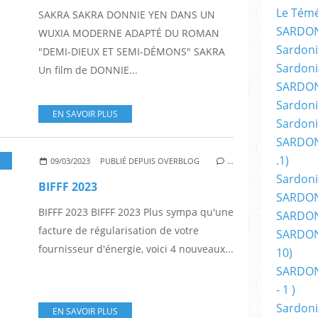
Le Témér
SAKRA SAKRA DONNIE YEN DANS UN
SARDON
WUXIA MODERNE ADAPTÉ DU ROMAN
Sardoni
"DEMI-DIEUX ET SEMI-DÉMONS" SAKRA
Sardoni
Un film de DONNIE...
SARDON
Sardoni
EN SAVOIR PLUS
Sardoni
SARDON
.1)
,
HORREUR
,
CINEASTE
,
CINÉMA
,
FANTASTIQUE
,
FILMS
,
BRUSSEL FESTIVAL
09/03/2023
PUBLIÉ DEPUIS OVERBLOG
…
Sardoni
BIFFF 2023
SARDONI
BIFFF 2023 BIFFF 2023 Plus sympa qu'une
SARDONI
facture de régularisation de votre
SARDONI
fournisseur d'énergie, voici 4 nouveaux...
10)
SARDONI
- 1 )
Sardoni
EN SAVOIR PLUS