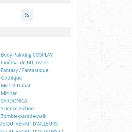
EUR
,
EDITIONS SOLEIL
,
AVENTURE
,
NAINS
,
ELFES
,
ORCS
,
GOBELINS
,
BRICE COSS
 Body Painting COSPLAY
 Cinéma, de BD, Livres
 Fantasy / Fantastique
 Gothique
 Michel-Dubat
AIRIE SOLARIS
,
FANTASTIQUE
,
QUÉBEC
 Mirinar
- SARDONICA
 Science-Fiction
 Zombie-parade-walk
ME QUI VENAIT D’AILLEURS
E QUI VENAIT D’AILLEURS (2)