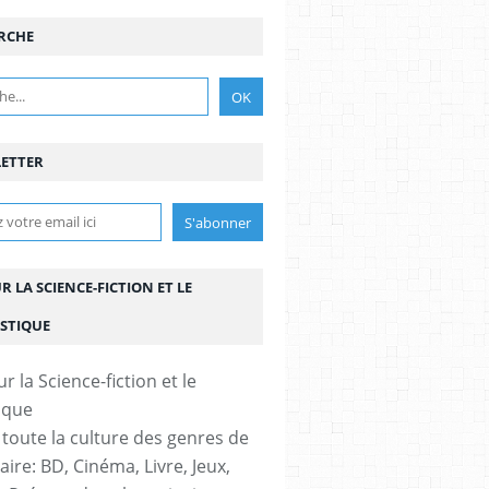
RCHE
BELGIQUE
,
BRUSSELS
,
FANTASTIQUE
ETTER
UR LA SCIENCE-FICTION ET LE
STIQUE
TASTIQUE
,
FANTASY
 toute la culture des genres de
aire: BD, Cinéma, Livre, Jeux,