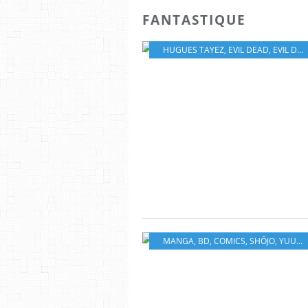
FANTASTIQUE
HUGUES TAYEZ
,
EVIL DEAD
,
EVIL DEAD RISE
MANGA
,
BD
,
COMICS
,
SHÔJO
,
YUUKI NISHINA