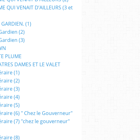
E QUI VENAIT D’AILLEURS (3 et
 GARDIEN. (1)
Gardien (2)
,
FANTASTIQUE
,
ROCK'N ROLL BOOGIE
Gardien (3)
WN
TE PLUME
ATRES DAMES ET LE VALET
raire (1)
raire (2)
raire (3)
raire (4)
raire (5)
raire (6) " Chez le Gouverneur"
raire (7) "chez le gouverneur"
raire (8)