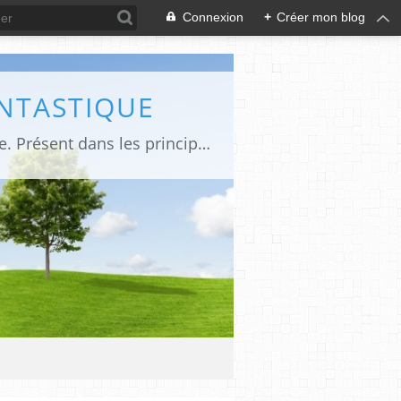
Connexion
+
Créer mon blog
ANTASTIQUE
Site sur toute la culture des genres de l'imaginaire: BD, Cinéma, Livre, Jeux, Théâtre. Présent dans les principaux festivals de film fantastique e de science-fiction, salons et conventions.