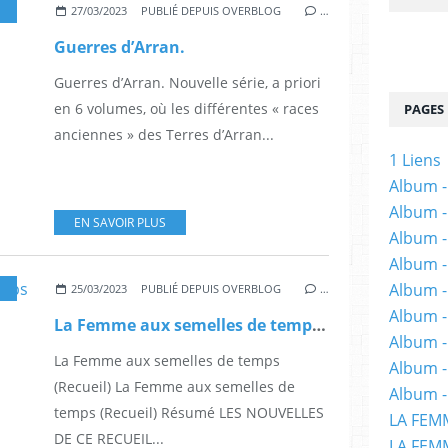
,
ACTION
,
COMICS
,
FANTASY
,
FANTASTIQUE
,
HEROIC FANTASY
,
DESSINAT
27/03/2023
PUBLIÉ DEPUIS OVERBLOG
…
Guerres d’Arran.
Guerres d’Arran. Nouvelle série, a priori
en 6 volumes, où les différentes « races
PAGES
anciennes » des Terres d’Arran...
1 Liens
Album -
Album -
EN SAVOIR PLUS
Album -
Album -
Album -
CANADA
,
SCIENCE FICTION
,
SF
,
NOUVELLES
,
ROMANS
,
ANTHOLOGIE
,
ALIRE
,
LIBR
25/03/2023
PUBLIÉ DEPUIS OVERBLOG
…
Album -
La Femme aux semelles de temps (Recueil)
Album 
La Femme aux semelles de temps
Album -
(Recueil) La Femme aux semelles de
Album -
temps (Recueil) Résumé LES NOUVELLES
LA FEM
DE CE RECUEIL...
LA FEMM