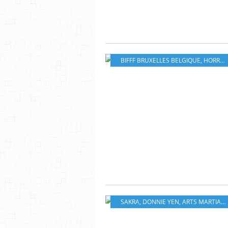
BIFFF BRUXELLES BELGIQUE
,
HORREUR
SAKRA
,
DONNIE YEN
,
ARTS MARTIAUX