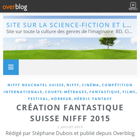
MENU
SITE SUR LA SCIENCE-FICTION ET LE FANTASTIQUE
Site sur toute la culture des genres de l'imaginaire: BD, Cinéma, Livre, Jeux, Théâtre. Présent dans les principaux festivals de film fantastique e de science-fiction, salons et conventions.
,
,
,
NIFFF NEUCHATEL SUISSE
NIFFF
CINÉMA
COMPÉTITION
,
,
,
,
INTERNATIONALE
COURTS-MÉTRAGES
FANTASTIQUE
FILMS
,
,
FESTIVAL
HORREUR
HÉROIC FANTASY
CRÉATION FANTASTIQUE
SUISSE NIFFF 2015
1 JUILLET 2015
Rédigé par Stéphane Dubois et publié depuis Overblog